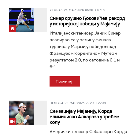
УТОРАК, 24. МАР 2026, 06:56 -> 07:09
Синер срушио Ђоковићев рекорд
у историјској победи у Мајамију
Италијански тенисер Јаник Синер
пласирао се у осмину финала
турнира у Мајамију победом над
Французом Корентаном Мутеом
резултатом 2:0, по сетовима 6:1 и
6:4...
Прочитај
НЕДЕЉА, 22. МАР 2026, 22:29 -> 22:39
Сензација у Мајамију, Корда
елиминисао Алкараза у трећем
колу
Амерички тенисер Себастијан Корда