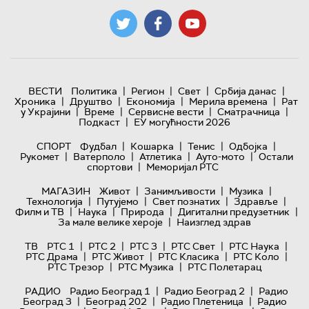
|
|
|
|
ВЕСТИ
Политика
Регион
Свет
Србија данас
|
|
|
|
Хроника
Друштво
Економија
Мерила времена
Рат
|
|
|
|
у Украјини
Време
Сервисне вести
Сматрачница
|
Подкаст
ЕУ могућности 2026
|
|
|
|
СПОРТ
Фудбал
Кошарка
Тенис
Одбојка
|
|
|
|
Рукомет
Ватерполо
Атлетика
Ауто-мото
Остали
|
спортови
Меморијал РТС
|
|
|
МАГАЗИН
Живот
Занимљивости
Музика
|
|
|
|
Технологијa
Путујемо
Свет познатих
Здравље
|
|
|
|
Филм и ТВ
Наука
Природа
Дигитални предузетник
|
За мале велике хероје
Наизглед здрав
|
|
|
|
|
ТВ
РТС 1
РТС 2
РТС 3
РТС Свет
РТС Наука
|
|
|
|
РТС Драма
РТС Живот
РТС Класика
РТС Коло
|
|
РТС Трезор
РТС Музика
РТС Полетарац
|
|
РАДИО
Радио Београд 1
Радио Београд 2
Радио
|
|
|
Београд 3
Београд 202
Радио Плетеница
Радио