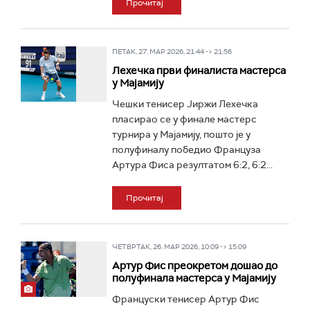
Прочитај
ПЕТАК, 27. МАР 2026, 21:44 -> 21:56
Лехечка први финалиста мастерса
у Мајамију
Чешки тенисер Јиржи Лехечка
пласирао се у финале мастерс
турнира у Мајамију, пошто је у
полуфиналу победио Француза
Артура Фиса резултатом 6:2, 6:2...
Прочитај
ЧЕТВРТАК, 26. МАР 2026, 10:09 -> 15:09
Артур Фис преокретом дошао до
полуфинала мастерса у Мајамију
Француски тенисер Артур Фис