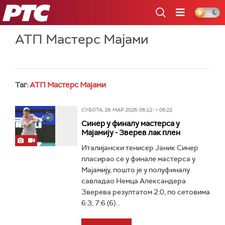
РТС
АТП Мастерс Мајами
Таг:
АТП Мастерс Мајами
СУБОТА, 28. МАР 2026, 06:12 -> 06:22
Синер у финалу мастерса у
Мајамију - Зверев лак плен
Италијански тенисер Јаник Синер
пласирао се у финале мастерса у
Мајамију, пошто је у полуфиналу
савладао Немца Александера
Зверева резултатом 2:0, по сетовима
6:3, 7:6 (6)...