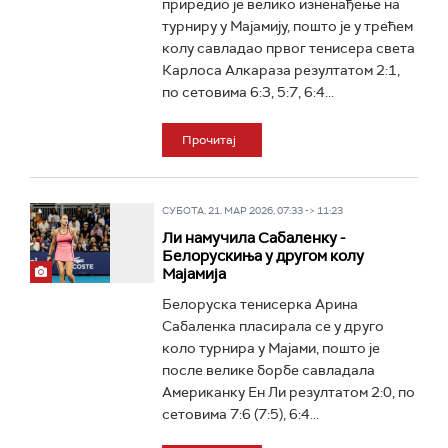
приредио је велико изненађење на
турниру у Мајамију, пошто је у трећем
колу савладао првог тенисера света
Карлоса Алкараза резултатом 2:1,
по сетовима 6:3, 5:7, 6:4...
Прочитај
СУБОТА, 21. МАР 2026, 07:33 -> 11:23
Ли намучила Сабаленку -
Белорускиња у другом колу
Мајамија
Белоруска тенисерка Арина
Сабаленка пласирала се у друго
коло турнира у Мајами, пошто је
после велике борбе савладала
Американку Ен Ли резултатом 2:0, по
сетовима 7:6 (7:5), 6:4...