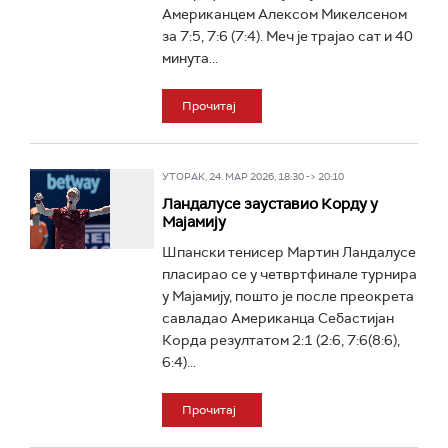
Американцем Алексом Микелсеном
за 7:5, 7:6 (7:4). Меч је трајао сат и 40
минута...
Прочитај
УТОРАК, 24. МАР 2026, 18:30 -> 20:10
Ландалусе зауставио Корду у
Мајамију
Шпански тенисер Мартин Ландалусе
пласирао се у четвртфинале турнира
у Мајамију, пошто је после преокрета
савладао Американца Себастијан
Корда резултатом 2:1 (2:6, 7:6(8:6),
6:4)...
Прочитај