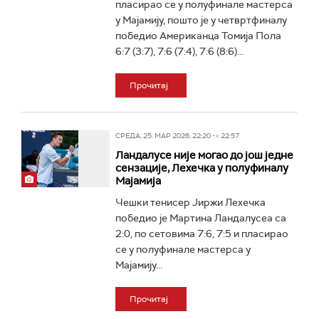
пласирао се у полуфинале мастерса
у Мајамију, пошто је у четвртфиналу
победио Американца Томија Пола
6:7 (3:7), 7:6 (7:4), 7:6 (8:6)...
Прочитај
СРЕДА, 25. МАР 2026, 22:20 -> 22:57
Ландалусе није могао до још једне
сензације, Лехечка у полуфиналу
Мајамија
Чешки тенисер Јиржи Лехечка
победио је Мартина Ландалусеа са
2:0, по сетовима 7:6, 7:5 и пласирао
се у полуфинале мастерса у
Мајамију...
Прочитај