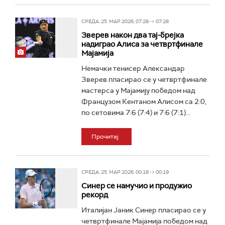
СРЕДА, 25. МАР 2026, 07:28 -> 07:28
Зверев након два тај-брејка
надиграо Алиса за четвртфинале
Мајамија
Немачки тенисер Александар
Зверев пласирао се у четвртфинале
мастерса у Мајамију победом над
Французом Кентаном Алисом са 2:0,
по сетовима 7:6 (7:4) и 7:6 (7:1)...
Прочитај
СРЕДА, 25. МАР 2026, 00:18 -> 00:19
Синер се намучио и продужио
рекорд
Италијан Јаник Синер пласирао се у
четвртфинале Мајамија победом над