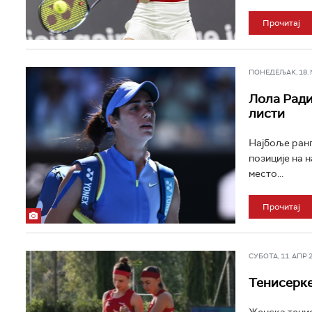
Прочитај
ПОНЕДЕЉАК, 18. МА
Лола Ради
листи
Најбоље ранг
позиције на н
место...
Прочитај
СУБОТА, 11. АПР 20
Тенисерке
Женска тенис