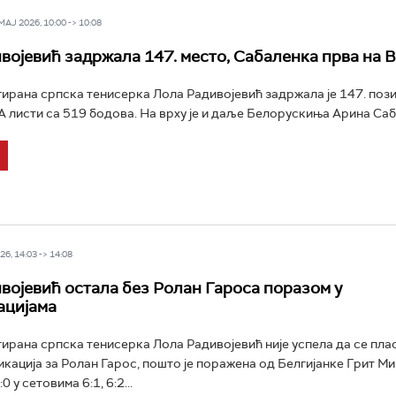
Ј 2026, 10:00 -> 10:08
војевић задржала 147. место, Сабаленка прва на 
ирана српска тенисерка Лола Радивојевић задржала је 147. пози
ТА листи са 519 бодова. На врху је и даље Белорускиња Арина Саба
6, 14:03 -> 14:08
војевић остала без Ролан Гароса поразом у
ацијама
ирана српска тенисерка Лола Радивојевић није успела да се пла
кација за Ролан Гарос, пошто је поражена од Белгијанке Грит М
 у сетовима 6:1, 6:2...