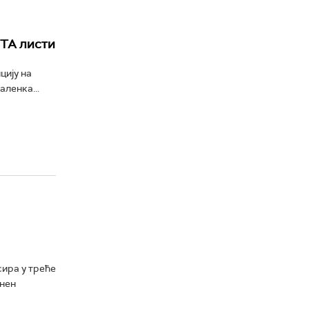
ВТА листи
цију на
ленка...
сира у треће
инен