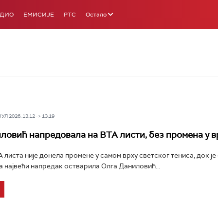
АДИО
ЕМИСИЈЕ
РТС
Остало
Л 2026, 13:12 -> 13:19
ловић напредовала на ВТА листи, без промена у в
А листа није донела промене у самом врху светског тениса, док је
 највећи напредак остварила Олга Даниловић...