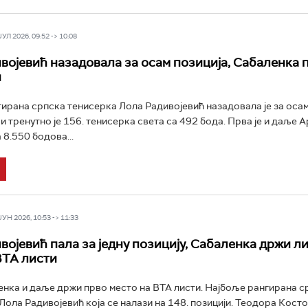
Л 2026, 09:52 -> 10:08
војевић назадовала за осам позиција, Сабаленка 
и
ирана српска тенисерка Лола Радивојевић назадовала је за осам
и тренутно је 156. тенисерка света са 492 бода. Прва је и даље 
 8.550 бодова...
Н 2026, 10:53 -> 11:33
војевић пала за једну позицију, Сабаленка држи л
ВТА листи
нка и даље држи прво место на ВТА листи. Најбоље рангирана с
Лола Радивојевић која се налази на 148. позицији. Теодора Косто