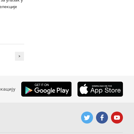
елекције
>
кацију