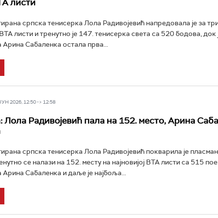
ТА листи
ирана српска тенисерка Лола Радивојевић напредовала је за три
 ВТА листи и тренутно је 147. тенисерка света са 520 бодова, док 
Арина Сабаленка остала прва...
Н 2026, 12:50 -> 12:58
: Лола Радивојевић пала на 152. место, Арина Саб
а
ирана српска тенисерка Лола Радивојевић покварила је пласман 
енутно се налази на 152. месту на најновијој ВТА листи са 515 пое
Арина Сабаленка и даље је најбоља...