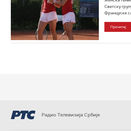
Светску груп
Француске са 
Прочитај
Радио Телевизија Србије