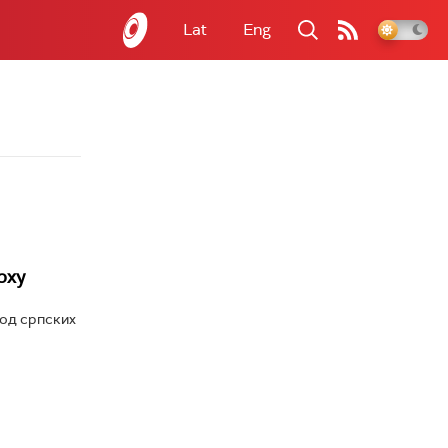
Lat
Eng
рху
 од српских