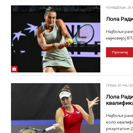
ПОНЕДЕЉАК, 25. МА
Лола Ради
Најбоље ранг
најновијој В
Прочитај
СРЕДА, 20. МАЈ 202
Лола Ради
квалифик
Најбоље ранг
коло квалифи
резултатом 2:0