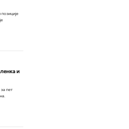
 позиције
је
аленка и
за пет
на.