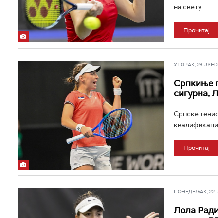
на свету...
Прочитај
УТОРАК, 23. ЈУН 20
Српкиње п
сигурна, 
Српске тенис
квалификациј
Прочитај
ПОНЕДЕЉАК, 22. ЈУ
Лола Ради