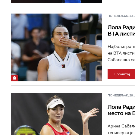
ПОНЕДЕЉАК, 13. ЈУ
Лола Ради
ВТА лист
Најбоље ранг
на ВТА листи 
Сабаленка са
Прочитај
ПОНЕДЕЉАК, 29. ЈУ
Лола Ради
место на 
Арина Сабале
тенисерка је 