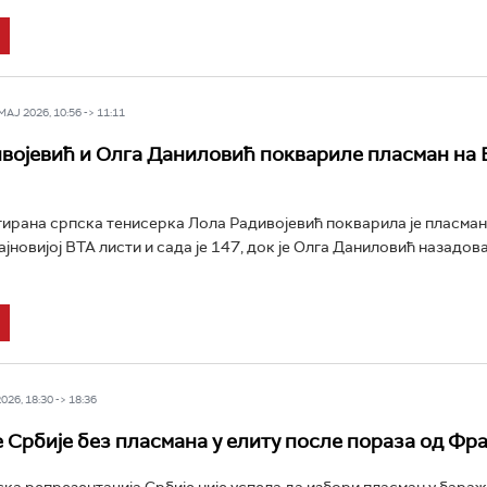
Ј 2026, 10:56 -> 11:11
војевић и Олга Даниловић поквариле пласман на
ирана српска тенисерка Лола Радивојевић покварила је пласман
ајновијој ВТА листи и сада је 147, док је Олга Даниловић назадов
26, 18:30 -> 18:36
 Србије без пласмана у елиту после пораза од Фр
ка репрезентација Србије није успела да избори пласман у бараж 