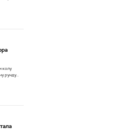
ора
м колу
 рунду...
стала