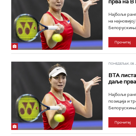
прва на В
Најбоље ранг
на најновијој
Белорускиња 
Прочитај
ПОНЕДЕЉАК, 08. ЈУ
ВТА листа
даље прв
Најбоље ранг
позиција и тр
Белорускиња 
Прочитај