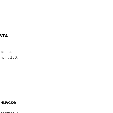
 ВТА
 за две
ала на 153.
анцуске
за улазак у