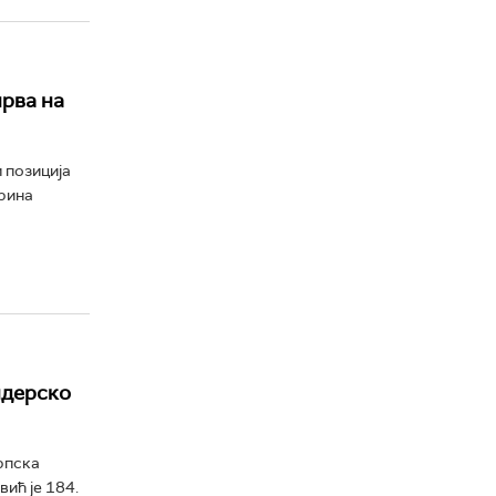
прва на
 позиција
Арина
идерско
рпска
вић је 184.