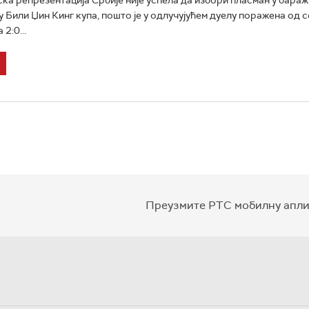
у Били Џин Кинг купа, пошто је у одлучујућем дуелу поражена од с
2:0...
Преузмите РТС мобилну апли