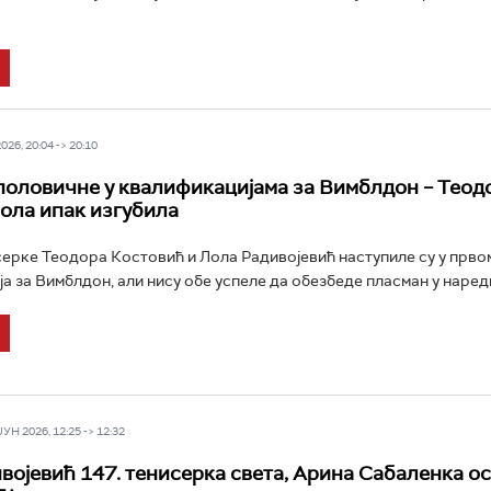
26, 20:04 -> 20:10
оловичне у квалификацијама за Вимблдон – Теод
Лола ипак изгубила
ерке Теодора Костовић и Лола Радивојевић наступиле су у прво
а за Вимблдон, али нису обе успеле да обезбеде пласман у наредну
Н 2026, 12:25 -> 12:32
војевић 147. тенисерка света, Арина Сабаленка о