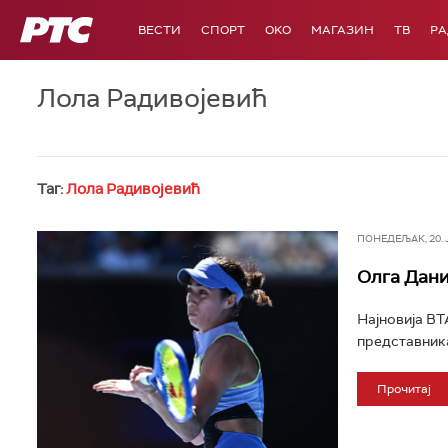
РТС
ВЕСТИ
СПОРТ
OKO
МАГАЗИН
ТВ
Р
Лола Радивојевић
Таг:
Лола Радивојевић
ПОНЕДЕЉАК, 20. ЈУ
Олга Дани
Најновија ВТ
представника
Прочитај