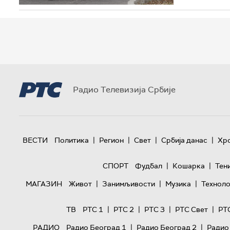
Радио Телевизија Србије
|
|
|
|
ВЕСТИ
Политика
Регион
Свет
Србија данас
Хр
|
|
СПОРТ
Фудбал
Кошарка
Тен
|
|
|
МАГАЗИН
Живот
Занимљивости
Музика
Техноло
|
|
|
|
ТВ
РТС 1
РТС 2
РТС 3
РТС Свет
РТ
|
|
РАДИО
Радио Београд 1
Радио Београд 2
Радио