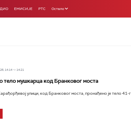
АДИО
ЕМИСИЈЕ
РТС
Остало
6, 14:14 -> 14:21
 тело мушкарца код Бранковог моста
Карађорђевој улици, код Бранковог моста, пронађено је тело 41