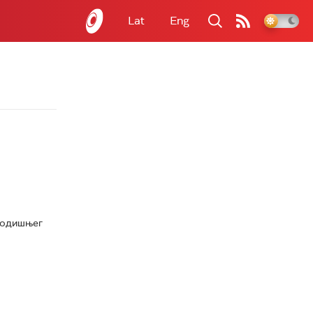
Lat
Eng
-годишњег