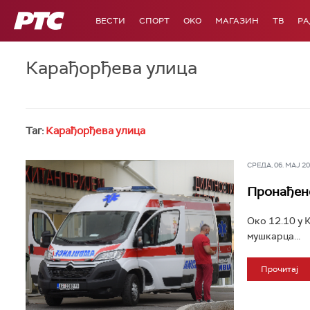
РТС
ВЕСТИ
СПОРТ
OKO
МАГАЗИН
ТВ
Р
Карађорђева улица
Таг:
Карађорђева улица
СРЕДА, 06. МАЈ 202
Пронађено
Око 12.10 у 
мушкарца...
Прочитај