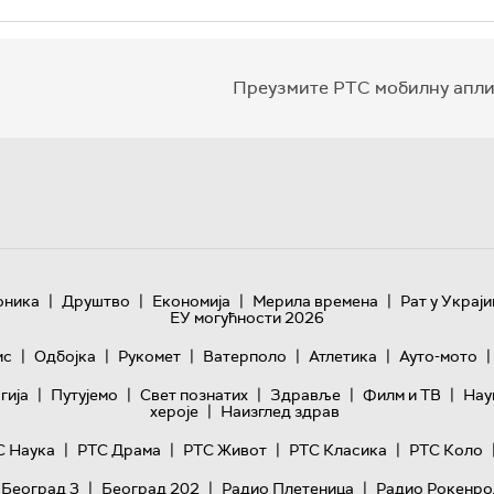
Преузмите РТС мобилну апли
|
|
|
|
оника
Друштво
Економија
Мерила времена
Рат у Украји
ЕУ могућности 2026
|
|
|
|
|
|
ис
Одбојка
Рукомет
Ватерполо
Атлетика
Ауто-мото
|
|
|
|
|
гијa
Путујемо
Свет познатих
Здравље
Филм и ТВ
Нау
|
хероје
Наизглед здрав
|
|
|
|
С Наука
РТС Драма
РТС Живот
РТС Класика
РТС Коло
|
|
|
 Београд 3
Београд 202
Радио Плетеница
Радио Рокенро