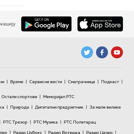
кацију
|
|
|
|
|
ни
Време
Сервисне вести
Сматрачница
Подкаст
|
Остали спортови
Меморијал РТС
|
|
|
ка
Природа
Дигитални предузетник
За мале велике
|
|
|
РТС Трезор
РТС Музика
РТС Полетарац
|
|
|
|
лер
Радио Џубокс
Радио Вртешка
Радио Џезер