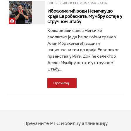
ПОНЕДЕЉАК, 08. СЕП 2025, 13:59 -> 14:02
Ибрахимагић води Немачку до
краја Евробаскета, Мумбру остаје у
стручном штабу
Кошаркаши савез Немачке
саопштио је да ће помоћни тренер
Алан Ибрахимагић водити
национални тим до краја Европског
првенства у Риги, док ће селектор
Алекс Мумбру остати у стручном
штабу...
Прочитај
Преузмите РТС мобилну апликацију