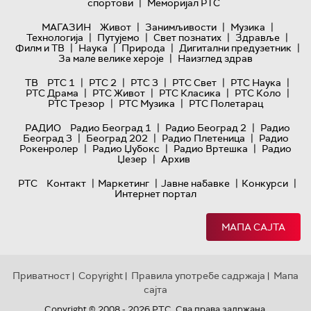
|
спортови
Меморијал РТС
|
|
|
МАГАЗИН
Живот
Занимљивости
Музика
|
|
|
|
Технологијa
Путујемо
Свет познатих
Здравље
|
|
|
|
Филм и ТВ
Наука
Природа
Дигитални предузетник
|
За мале велике хероје
Наизглед здрав
|
|
|
|
|
ТВ
РТС 1
РТС 2
РТС 3
РТС Свет
РТС Наука
|
|
|
|
РТС Драма
РТС Живот
РТС Класика
РТС Коло
|
|
РТС Трезор
РТС Музика
РТС Полетарац
|
|
РАДИО
Радио Београд 1
Радио Београд 2
Радио
|
|
|
Београд 3
Београд 202
Радио Плетеница
Радио
|
|
|
Рокенролер
Радио Џубокс
Радио Вртешка
Радио
|
Џезер
Архив
|
|
|
|
РТС
Контакт
Маркетинг
Јавне набавке
Конкурси
Интернет портал
МАПА САЈТА
Приватност
Copyright
Правила употребе садржаја
Мапа
|
|
|
сајта
Copyright © 2008 - 2026 РТС. Сва права задржана.