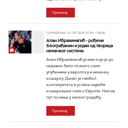
Прочитај
ПОНЕДЕЉАК, 15. СЕП 2025, 07:40 -> 08:08
Алан Ибрахимагић - рођени
Београђанин и један од твораца
немачког система
Алан Ибрахимагић је име које је до
недавно било познато само
упућенима у европску и немачку
кошарку. Данас је симбол
континуитета и успеха највеће
кошаркашкe силe u Европи. Његов
пут почиње у малом градићу...
Прочитај