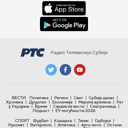
Радио Телевизија Србије
|
|
|
|
ВЕСТИ
Политика
Регион
Свет
Србија данас
|
|
|
|
Хроника
Друштво
Економија
Мерила времена
Рат
|
|
|
|
у Украјини
Време
Сервисне вести
Сматрачница
|
Подкаст
ЕУ могућности 2026
|
|
|
|
СПОРТ
Фудбал
Кошарка
Тенис
Одбојка
|
|
|
|
Рукомет
Ватерполо
Атлетика
Ауто-мото
Остали