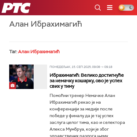
РТС
Алан Ибрахимагић
Таг:
Алан Ибрахимагић
ПОНЕДЕЉАК, 15. СЕП 2025, 09:08 -> 09:18
Ибрахимагић: Велико достигнуће
за немачку кошарку, ово је успех
свих у тиму
Помоћни тренер Немачке Алан
Ибрахимагић рекао је на
конференцији за медије после
победе у финалу да је тај успех
заслуга целог тима, као и селектора
Алекса Мумбруа, који је због
здравствених разлога њему...