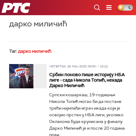
РТС
дарко миличић
Таг:
дарко миличић
ЧЕТВРТАК, 29. МАЈ 2025, 09:50 -> 10:22
Србин поново пише историју НБА
лиге - сада Никола Топић, некада
Дарко Миличић
Српски кошаркаш, 19-годишњи
Никола Топић могао би да постане
трећи најмлађи играч икада који је
освојио прстен у НБА лиги, уколико
Оклахома буде крунисана у финалу.
Дарко Миличић је и после 20 година
први...