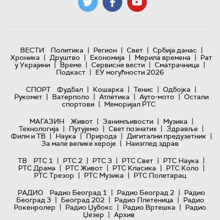
|
|
|
|
ВЕСТИ
Политика
Регион
Свет
Србија данас
|
|
|
|
Хроника
Друштво
Економија
Мерила времена
Рат
|
|
|
|
у Украјини
Време
Сервисне вести
Сматрачница
|
Подкаст
ЕУ могућности 2026
|
|
|
|
СПОРТ
Фудбал
Кошарка
Тенис
Одбојка
|
|
|
|
Рукомет
Ватерполо
Атлетика
Ауто-мото
Остали
|
спортови
Меморијал РТС
|
|
|
МАГАЗИН
Живот
Занимљивости
Музика
|
|
|
|
Технологијa
Путујемо
Свет познатих
Здравље
|
|
|
|
Филм и ТВ
Наука
Природа
Дигитални предузетник
|
За мале велике хероје
Наизглед здрав
|
|
|
|
|
ТВ
РТС 1
РТС 2
РТС 3
РТС Свет
РТС Наука
|
|
|
|
РТС Драма
РТС Живот
РТС Класика
РТС Коло
|
|
РТС Трезор
РТС Музика
РТС Полетарац
|
|
РАДИО
Радио Београд 1
Радио Београд 2
Радио
|
|
|
Београд 3
Београд 202
Радио Плетеница
Радио
|
|
|
Рокенролер
Радио Џубокс
Радио Вртешка
Радио
|
Џезер
Архив