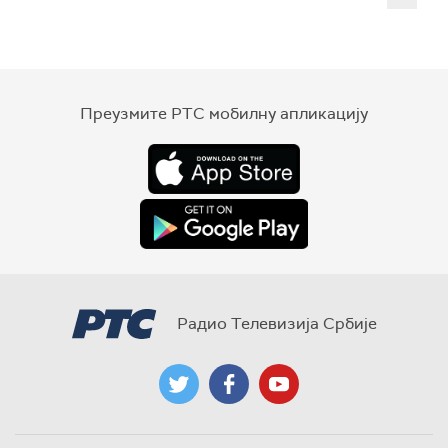
Преузмите РТС мобилну апликацију
Радио Телевизија Србије