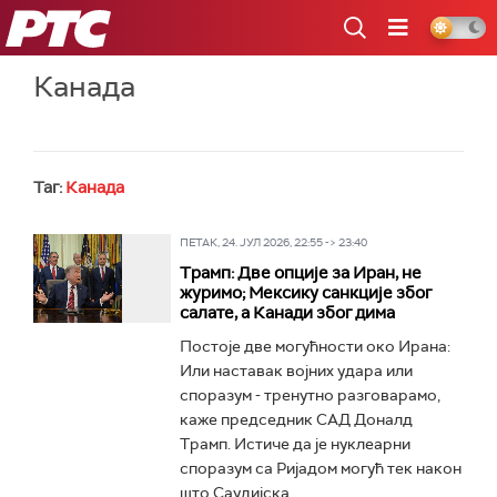
РТС
Канада
Таг:
Канада
ПЕТАК, 24. ЈУЛ 2026, 22:55 -> 23:40
Трамп: Две опције за Иран, не
журимо; Мексику санкције због
салате, а Канади због дима
Постоје две могућности око Ирана:
Или наставак војних удара или
споразум - тренутно разговарамо,
каже председник САД Доналд
Трамп. Истиче да је нуклеарни
споразум са Ријадом могућ тек након
што Саудијска...