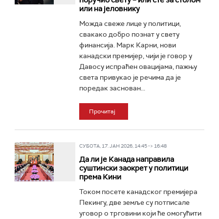
поручио свету – или сте за столом
или на јеловнику
Можда свеже лице у политици,
свакако добро познат у свету
финансија. Марк Карни, нови
канадски премијер, чији је говор у
Давосу испраћен овацијама, пажњу
света привукао је речима да је
поредак заснован...
Прочитај
СУБОТА, 17. ЈАН 2026, 14:45 -> 16:48
Да ли је Канада направила
суштински заокрет у политици
према Кини
Током посете канадског премијера
Пекингу, две земље су потписале
уговор о трговини који ће омогућити