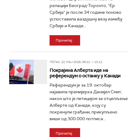
релацији Београд-Торонто, "Ер
Србија" је после 34 године поново
успоставила ваздушну везу између
Србије и Канаде...
Прочитај
ПЕТАК, 22. МАЈ 2026, 08:21 -> 10:12
Покрајина Алберта иде на
референдум о останку у Канади
Референдум је за 19. октобар
најавила премијерка Данијел Смит,
након што је петицијом за отцепљење
Алберте од Канаде, коју су
покренули грађани, прикупљено
више од 300.000 потписа...
Прочитај