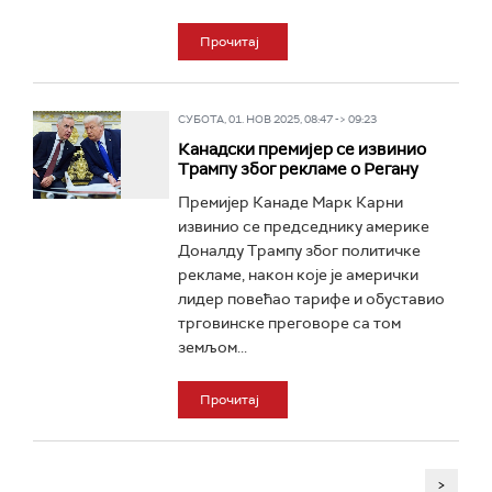
Прочитај
СУБОТА, 01. НОВ 2025, 08:47 -> 09:23
Канадски премијер се извинио
Трампу због рекламе о Регану
Премијер Канаде Марк Карни
извинио се председнику америке
Доналду Трампу због политичке
рекламе, након које је амерички
лидер повећао тарифе и обуставио
трговинске преговоре са том
земљом...
Прочитај
>