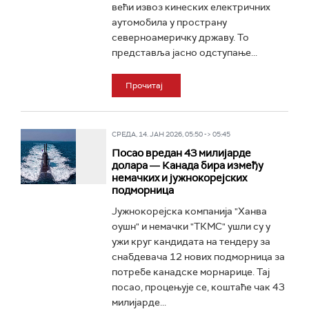
већи извоз кинеских електричних
аутомобила у пространу
северноамеричку државу. То
представља јасно одступање...
Прочитај
СРЕДА, 14. ЈАН 2026, 05:50 -> 05:45
Посао вредан 43 милијарде
долара ― Канада бира између
немачких и јужнокорејских
подморница
Јужнокорејска компанија "Ханва
оушн" и немачки "ТКМС" ушли су у
ужи круг кандидата на тендеру за
снабдевача 12 нових подморница за
потребе канадске морнарице. Тај
посао, процењује се, коштаће чак 43
милијарде...