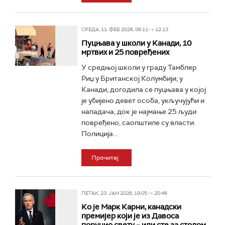
СРЕДА, 11. ФЕБ 2026, 06:11 -> 12:13
Пуцњава у школи у Канади, 10
мртвих и 25 повређених
У средњој школи у граду Тамблер
Риџ у Британској Колумбији, у
Канади, догодила се пуцњава у којој
је убијено девет особа, укључујући и
нападача, док је најмање 25 људи
повређено, саопштиле су власти.
Полиција...
Прочитај
ПЕТАК, 23. ЈАН 2026, 19:05 -> 20:46
Ко је Марк Карни, канадски
премијер који је из Давоса