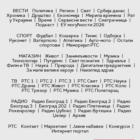
|
|
|
|
ВЕСТИ
Политика
Регион
Свет
Србија данас
|
|
|
|
Хроника
Друштво
Економија
Мерила времена
Рат
|
|
|
|
у Украјини
Време
Сервисне вести
Сматрачница
|
Подкаст
ЕУ могућности 2026
|
|
|
|
СПОРТ
Фудбал
Кошарка
Тенис
Одбојка
|
|
|
|
Рукомет
Ватерполо
Атлетика
Ауто-мото
Остали
|
спортови
Меморијал РТС
|
|
|
МАГАЗИН
Живот
Занимљивости
Музика
|
|
|
|
Технологијa
Путујемо
Свет познатих
Здравље
|
|
|
|
Филм и ТВ
Наука
Природа
Дигитални предузетник
|
За мале велике хероје
Наизглед здрав
|
|
|
|
|
ТВ
РТС 1
РТС 2
РТС 3
РТС Свет
РТС Наука
|
|
|
|
РТС Драма
РТС Живот
РТС Класика
РТС Коло
|
|
РТС Трезор
РТС Музика
РТС Полетарац
|
|
РАДИО
Радио Београд 1
Радио Београд 2
Радио
|
|
|
Београд 3
Београд 202
Радио Плетеница
Радио
|
|
|
Рокенролер
Радио Џубокс
Радио Вртешка
Радио
|
Џезер
Архив
|
|
|
|
РТС
Контакт
Маркетинг
Јавне набавке
Конкурси
Интернет портал