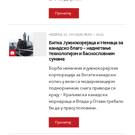
Прочитај
НЕДЕЉА, 21. ЈУН 2026, 06:52 -> 14:21
Битка Јужнокореjаца и Немаца за
канадско благо – надметање
технологијом и баснословним
сумама
Борба немачких и јужнокорејских
корпорација за богати канадски
колач у вези са модернизацијом
подморничких снага приводи се
крају – Краљевска канадска
морнарица и Влада у Отави требало
би да у првој половини...
Прочитај