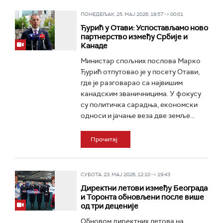
ПОНЕДЕЉАК, 25. МАЈ 2026, 18:57 -> 00:01
Ђурић у Отави: Успостављамо ново
партнерство између Србије и
Канаде
Министар спољних послова Марко
Ђурић отпутовао је у посету Отави,
где је разговарао са највишим
канадским званичницима. У фокусу
су политичка сарадња, економски
односи и јачање веза две земље...
Прочитај
СУБОТА, 23. МАЈ 2026, 12:10 -> 19:43
Директни летови између Београда
и Торонта обновљени после више
од три деценије
Обновом директних летова на