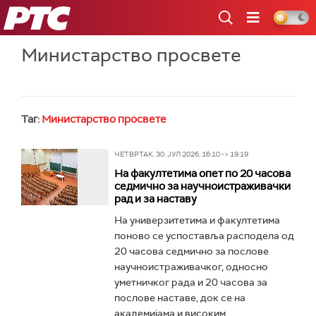
РТС
Министарство просвете
Таг:
Министарство просвете
ЧЕТВРТАК, 30. ЈУЛ 2026, 16:10 -> 19:19
На факултетима опет по 20 часова
седмично за научноистраживачки
рад и за наставу
На универзитетима и факултетима
поново се успоставља расподела од
20 часова седмично за послове
научноистраживачког, односно
уметничког рада и 20 часова за
послове наставе, док се на
академијама и високим...