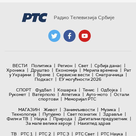
Радио Телевизија Србије
|
|
|
|
ВЕСТИ
Политика
Регион
Свет
Србија данас
|
|
|
|
Хроника
Друштво
Економија
Мерила времена
Рат
|
|
|
|
у Украјини
Време
Сервисне вести
Сматрачница
|
Подкаст
ЕУ могућности 2026
|
|
|
|
СПОРТ
Фудбал
Кошарка
Тенис
Одбојка
|
|
|
|
Рукомет
Ватерполо
Атлетика
Ауто-мото
Остали
|
спортови
Меморијал РТС
|
|
|
МАГАЗИН
Живот
Занимљивости
Музика
|
|
|
|
Технологијa
Путујемо
Свет познатих
Здравље
|
|
|
|
Филм и ТВ
Наука
Природа
Дигитални предузетник
|
За мале велике хероје
Наизглед здрав
|
|
|
|
|
ТВ
РТС 1
РТС 2
РТС 3
РТС Свет
РТС Наука