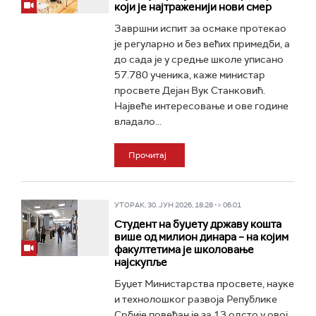
који је најтраженији нови смер
Завршни испит за осмаке протекао
је регуларно и без већих примедби, а
до сада је у средње школе уписано
57.780 ученика, каже министар
просвете Дејан Вук Станковић.
Највеће интересовање и ове године
владало...
Прочитај
УТОРАК, 30. ЈУН 2026, 18:28 -> 06:01
Студент на буџету државу кошта
више од милион динара – на којим
факултетима је школовање
најскупље
Буџет Министарства просвете, науке
и технолошког развоја Републике
Србије повећан је за 13 одсто у овој