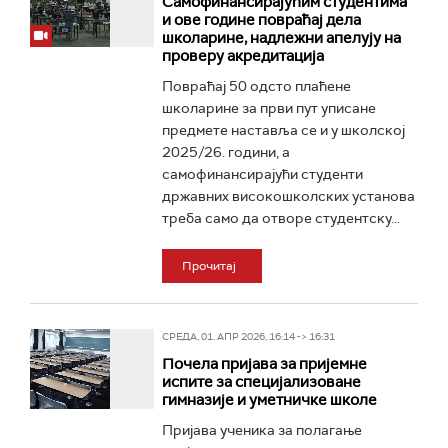
Самофинансирајућим студентима
и ове године повраћај дела
школарине, надлежни апелују на
проверу акредитација
Повраћај 50 одсто плаћене
школарине за први пут уписане
предмете наставља се и у школској
2025/26. години, а
самофинансирајући студенти
државних високошколских установа
треба само да отворе студентску...
Прочитај
СРЕДА, 01. АПР 2026, 16:14 -> 16:31
Почела пријава за пријемне
испите за специјализоване
гимназије и уметничке школе
Пријава ученика за полагање