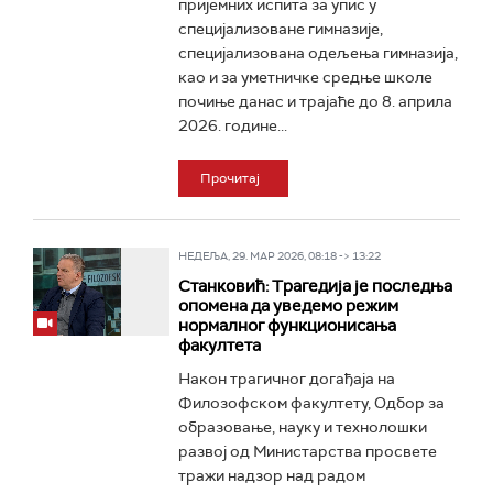
пријемних испита за упис у
специјализоване гимназије,
специјализована одељења гимназија,
као и за уметничке средње школе
почиње данас и трајаће до 8. априла
2026. године...
Прочитај
НЕДЕЉА, 29. МАР 2026, 08:18 -> 13:22
Станковић: Трагедија је последња
опомена да уведемо режим
нормалног функционисања
факултета
Након трагичног догађаја на
Филозофском факултету, Одбор за
образовање, науку и технолошки
развој од Министарства просвете
тражи надзор над радом