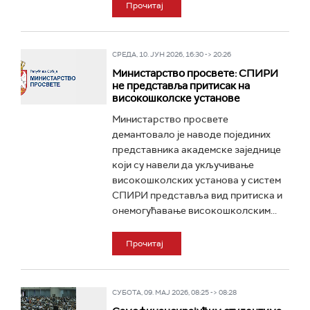
Прочитај
СРЕДА, 10. ЈУН 2026, 16:30 -> 20:26
Министарство просвете: СПИРИ
не представља притисак на
високошколске установе
Министарство просвете
демантовало је наводе појединих
представника академске заједнице
који су навели да укључивање
високошколских установа у систем
СПИРИ представља вид притиска и
онемогућавање високошколским...
Прочитај
СУБОТА, 09. МАЈ 2026, 08:25 -> 08:28