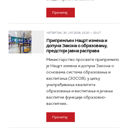
Прочитај
ЧЕТВРТАК, 30. ЈУЛ 2026, 15:20 -> 20:17
Припремљен Нацрт измена и
допуна Закона о образовању,
предстоји јавна расправа
Министарство просвете припремило
је Нацрт измена и допуна Закона о
основама система образовања и
васпитања (ЗОСОВ), у циљу
унапређивања квалитета
образовања и васпитања и јачања
васпитне функције образовно-
васпитних...
Прочитај