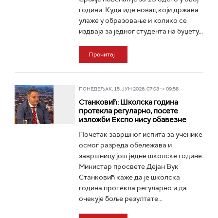
години. Куда иде новац који држава
улаже у образовање и колико се
издваја за једног студента на буџету...
Прочитај
ПОНЕДЕЉАК, 15. ЈУН 2026, 07:08 -> 09:58
Станковић: Школска година
протекла регуларно, посете
изложби Експо нису обавезне
Почетак завршног испита за ученике
осмог разреда обележава и
завршницу још једне школске године.
Министар просвете Дејан Вук
Станковић каже да је школска
година протекла регуларно и да
очекује боље резултате...