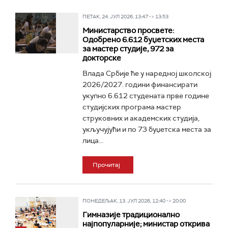
ПЕТАК, 24. ЈУЛ 2026, 13:47 -> 13:53
Министарство просвете:
Одобрено 6.612 буџетских места
за мастер студије, 972 за
докторске
Влада Србије ће у наредној школској
2026/2027. години финансирати
укупно 6.612 студената прве године
студијских програма мастер
струковних и академских студија,
укључујући и по 73 буџетска места за
лица...
Прочитај
ПОНЕДЕЉАК, 13. ЈУЛ 2026, 12:40 -> 20:00
Гимназије традиционално
најпопуларније; министар открива