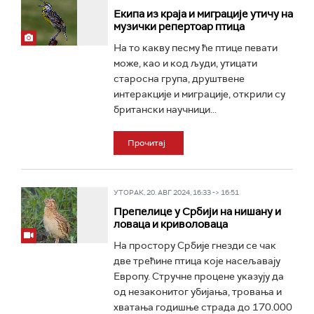
Екипа из краја и миграције утичу на
музички репертоар птица
На то какву песму ће птице певати
може, као и код људи, утицати
старосна група, друштвене
интеракције и миграције, открили су
британски научници...
Прочитај
УТОРАК, 20. АВГ 2024, 16:33 -> 16:51
Препелице у Србији на нишану и
ловаца и криволоваца
На простору Србије гнезди се чак
две трећине птица које насељавају
Европу. Стручне процене указују да
од незаконитог убијања, тровања и
хватања годишње страда до 170.000