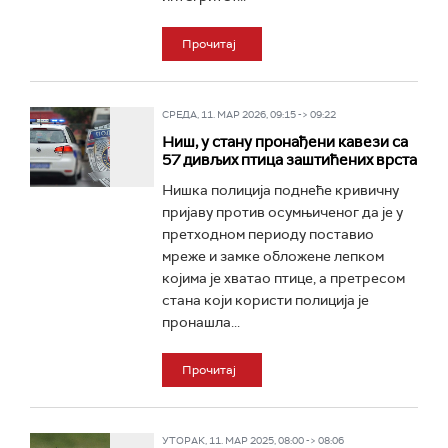
Прочитај
СРЕДА, 11. МАР 2026, 09:15 -> 09:22
Ниш, у стану пронађени кавези са
57 дивљих птица заштићених врста
Нишка полиција поднеће кривичну
пријаву против осумњиченог да је у
претходном периоду поставио
мреже и замке обложене лепком
којима је хватао птице, а претресом
стана који користи полиција је
пронашла...
Прочитај
УТОРАК, 11. МАР 2025, 08:00 -> 08:06