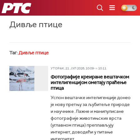
РТС
Дивље птице
Таг:
Дивље птице
УТОРАК, 21. ЈУЛ 2026, 10:09 -> 10:11
Фотографије креиране вештачком
интелигенцијом ометају праћење
птица
Успон вештачке интелигенције донео
је нову претњу за љубитеље природе
и научнике. Лажне и манипулисане
фотографије животињских врста
(углавном птица) преплављују
интернет, доводећи у питање
интегритет...