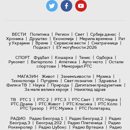
|
|
|
|
ВЕСТИ
Политика
Регион
Свет
Србија данас
|
|
|
|
Хроника
Друштво
Економија
Мерила времена
Рат
|
|
|
|
у Украјини
Време
Сервисне вести
Сматрачница
|
Подкаст
ЕУ могућности 2026
|
|
|
|
СПОРТ
Фудбал
Кошарка
Тенис
Одбојка
|
|
|
|
Рукомет
Ватерполо
Атлетика
Ауто-мото
Остали
|
спортови
Меморијал РТС
|
|
|
МАГАЗИН
Живот
Занимљивости
Музика
|
|
|
|
Технологијa
Путујемо
Свет познатих
Здравље
|
|
|
|
Филм и ТВ
Наука
Природа
Дигитални предузетник
|
За мале велике хероје
Наизглед здрав
|
|
|
|
|
ТВ
РТС 1
РТС 2
РТС 3
РТС Свет
РТС Наука
|
|
|
|
РТС Драма
РТС Живот
РТС Класика
РТС Коло
|
|
РТС Трезор
РТС Музика
РТС Полетарац
|
|
РАДИО
Радио Београд 1
Радио Београд 2
Радио
|
|
|
Београд 3
Београд 202
Радио Плетеница
Радио
|
|
|
Рокенролер
Радио Џубокс
Радио Вртешка
Радио