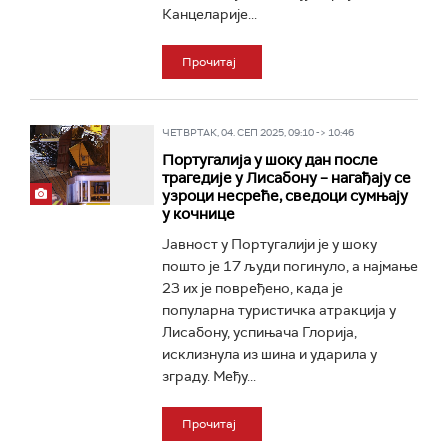
Канцеларије...
Прочитај
ЧЕТВРТАК, 04. СЕП 2025, 09:10 -> 10:46
Португалија у шоку дан после
трагедије у Лисабону – нагађају се
узроци несреће, сведоци сумњају
у кочнице
Јавност у Португалији је у шоку
пошто је 17 људи погинуло, а најмање
23 их је повређено, када је
популарна туристичка атракција у
Лисабону, успињача Глорија,
исклизнула из шина и ударила у
зграду. Међу...
Прочитај