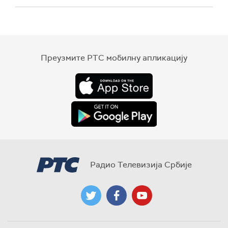
Преузмите РТС мобилну апликацију
Радио Телевизија Србије