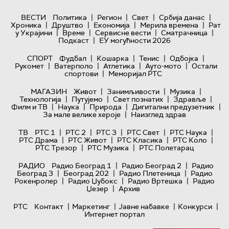
|
|
|
|
ВЕСТИ
Политика
Регион
Свет
Србија данас
|
|
|
|
Хроника
Друштво
Економија
Мерила времена
Рат
|
|
|
|
у Украјини
Време
Сервисне вести
Сматрачница
|
Подкаст
ЕУ могућности 2026
|
|
|
|
СПОРТ
Фудбал
Кошарка
Тенис
Одбојка
|
|
|
|
Рукомет
Ватерполо
Атлетика
Ауто-мото
Остали
|
спортови
Меморијал РТС
|
|
|
МАГАЗИН
Живот
Занимљивости
Музика
|
|
|
|
Технологијa
Путујемо
Свет познатих
Здравље
|
|
|
|
Филм и ТВ
Наука
Природа
Дигитални предузетник
|
За мале велике хероје
Наизглед здрав
|
|
|
|
|
ТВ
РТС 1
РТС 2
РТС 3
РТС Свет
РТС Наука
|
|
|
|
РТС Драма
РТС Живот
РТС Класика
РТС Коло
|
|
РТС Трезор
РТС Музика
РТС Полетарац
|
|
РАДИО
Радио Београд 1
Радио Београд 2
Радио
|
|
|
Београд 3
Београд 202
Радио Плетеница
Радио
|
|
|
Рокенролер
Радио Џубокс
Радио Вртешка
Радио
|
Џезер
Архив
|
|
|
|
РТС
Контакт
Маркетинг
Јавне набавке
Конкурси
Интернет портал