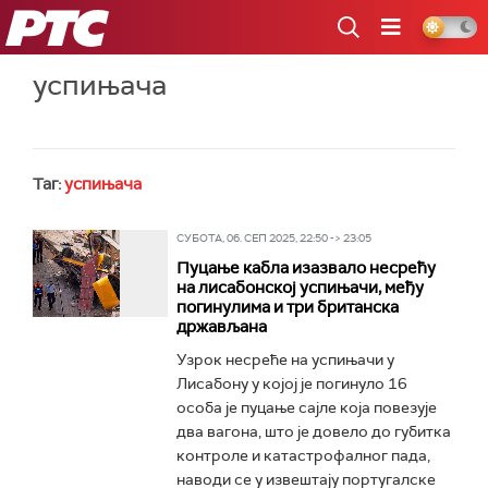
РТС
успињача
Таг:
успињача
СУБОТА, 06. СЕП 2025, 22:50 -> 23:05
Пуцање кабла изазвало несрећу
на лисабонској успињачи, међу
погинулима и три британска
држављана
Узрок несреће на успињачи у
Лисабону у којој је погинуло 16
особа је пуцање сајле која повезује
два вагона, што је довело до губитка
контроле и катастрофалног пада,
наводи се у извештају португалске