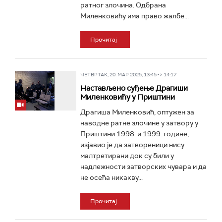
ратног злочина. Одбрана
Миленковићу има право жалбе...
Прочитај
ЧЕТВРТАК, 20. МАР 2025, 13:45 -> 14:17
Настављено суђење Драгиши
Миленковићу у Приштини
Драгиша Миленковић, оптужен за
наводне ратне злочине у затвору у
Приштини 1998. и 1999. године,
изјавио је да затвореници нису
малтретирани док су били у
надлежности затворских чувара и да
не осећа никакву...
Прочитај