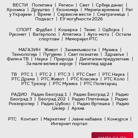
|
|
|
|
ВЕСТИ
Политика
Регион
Свет
Србија данас
|
|
|
|
Хроника
Друштво
Економија
Мерила времена
Рат
|
|
|
|
у Украјини
Време
Сервисне вести
Сматрачница
|
Подкаст
ЕУ могућности 2026
|
|
|
|
СПОРТ
Фудбал
Кошарка
Тенис
Одбојка
|
|
|
|
Рукомет
Ватерполо
Атлетика
Ауто-мото
Остали
|
спортови
Меморијал РТС
|
|
|
МАГАЗИН
Живот
Занимљивости
Музика
|
|
|
|
Технологијa
Путујемо
Свет познатих
Здравље
|
|
|
|
Филм и ТВ
Наука
Природа
Дигитални предузетник
|
За мале велике хероје
Наизглед здрав
|
|
|
|
|
ТВ
РТС 1
РТС 2
РТС 3
РТС Свет
РТС Наука
|
|
|
|
РТС Драма
РТС Живот
РТС Класика
РТС Коло
|
|
РТС Трезор
РТС Музика
РТС Полетарац
|
|
РАДИО
Радио Београд 1
Радио Београд 2
Радио
|
|
|
Београд 3
Београд 202
Радио Плетеница
Радио
|
|
|
Рокенролер
Радио Џубокс
Радио Вртешка
Радио
|
Џезер
Архив
|
|
|
|
РТС
Контакт
Маркетинг
Јавне набавке
Конкурси
Интернет портал