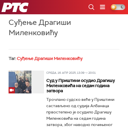
РТС
Суђење Драгиши
Миленковићу
Таг:
Суђење Драгиши Миленковићу
СРЕДА, 16. АПР 2025, 13:39 -> 20:01
Суд у Приштини осудио Драгишу
Миленковића на седам година
затвора
Трочлано судско веће у Приштини
састављено од судија Албанаца
првостепено је осудило Драгишу
Миленковића на седам година
затвора, због наводно почињеног