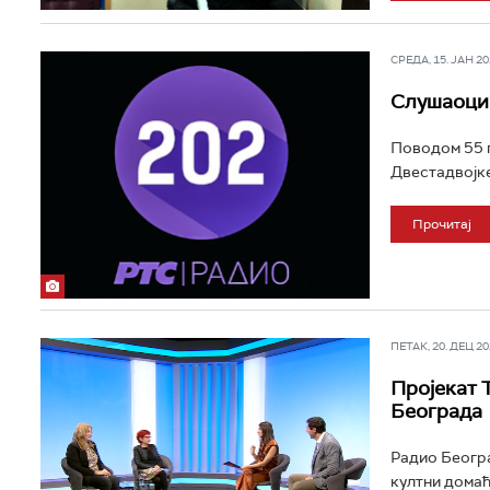
СРЕДА, 15. ЈАН 202
Слушаоци 
Поводом 55 г
Двестадвојке 
Прочитај
ПЕТАК, 20. ДЕЦ 202
Пројекат 
Београда
Радио Београ
култни домаћ