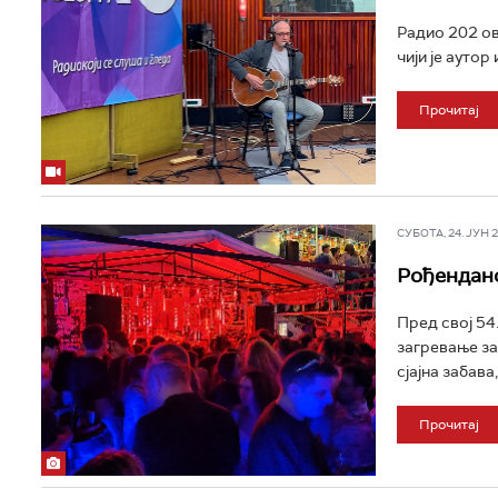
Радио 202 ов
чији је аутор
Прочитај
СУБОТА, 24. ЈУН 20
Рођенданс
Пред свој 54
загревање за 
сјајна забава,
Прочитај