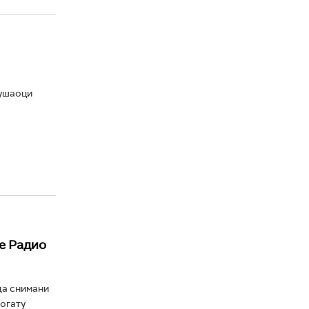
лушаоци
не Радио
да снимани
богату