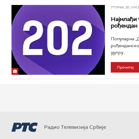
УТОРАК, 20. ЈУН 20
Најмлађи 
рођендан
Популарна „Дв
рођенданско с
ујутру...
Прочитај
Радио Телевизија Србије