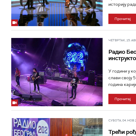
историју ради
Прочитај
ЧЕТВРТАК, 15. АВГ 
Радио Беог
инструкто
У години у к
слави своју 5
година карије
Прочитај
СУБОТА, 04. НОВ 20
Трећи рођ