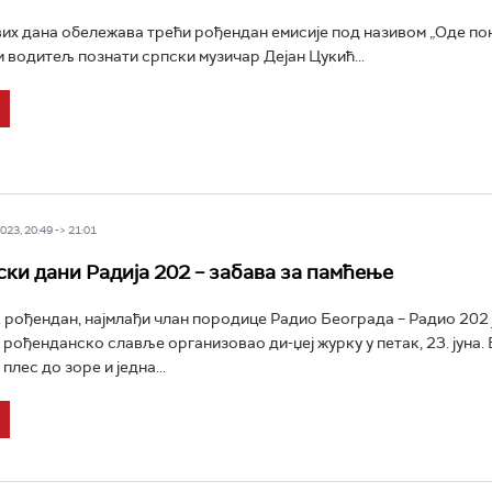
их дана обележава трећи рођендан емисије под називом „Оде по
 и водитељ познати српски музичар Дејан Цукић...
23, 20:49 -> 21:01
ки дани Радија 202 – забава за памћење
. рођендан, најмлађи члан породице Радио Београда – Радио 202 
рођенданско славље организовао ди-џеј журку у петак, 23. јуна. Б
 плес до зоре и једна...