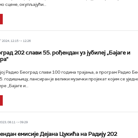
о сцене, окупљајући...
2024, 12:15 -> 12:26
рад 202 слави 55. рођендан уз јубилеј „Бајаге и
ра“
ојој Радио Београд слави 100 година трајања, а програм Радио Б
5. годишњицу, лансиран је велики музички пројекат којим се уједн
ре „Бајаге и...
23, 08:11 -> 09:29
ендан емисије Дејана Цукића на Радију 202