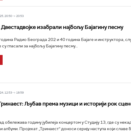
5, 20:50 -> 20:53
Двестадвојке изабрали најбољу Бајагину песму
одина Радио Београда 202 и 40 година Бајаге и инструктора, с
су гласали за најбољу Бајагину песму...
4, 12:53 -> 18:59
Тринаест: Љубав према музици и историји рок сце
д обележава годину јубилеја концертом у Студију 13, где су нека
и албуми. Пројекат „Тринаест“ доноси серију наступа који славе 