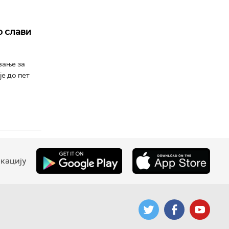
о слави
вање за
је до пет
кацију