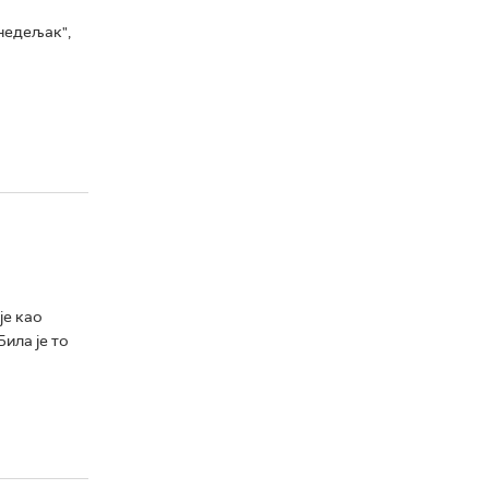
недељак",
је као
ила је то