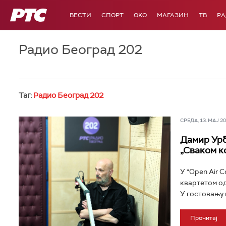
РТС
ВЕСТИ
СПОРТ
OKO
МАГАЗИН
ТВ
Р
Радио Београд 202
Таг:
Радио Београд 202
СРЕДА, 13. МАЈ 202
Дамир Урб
„Сваком к
У "Open Air C
квартетом од
У гостовању 
Прочитај