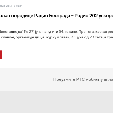
23, 20:15 -> 10:34
члан породице Радио Београда – Радио 202 ускор
естадвојка" ће 27. јуна напунити 54. године. Пре тога, као загре
лавље, организује ди-џеј журку у петак, 23. јуна од 23 сата, а тра
Преузмите РТС мобилну апли