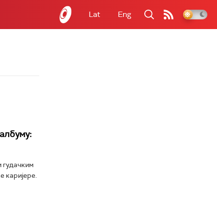
Lat
Eng
албуму:
и гудачким
е каријере.