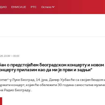
АДИО
ЕМИСИЈЕ
РТС
Остало
6, 23:38 -> 00:00
ан о предстојећем београдском концерту и новом 
онцерту прилазим као да ми је први и задњи“
orner"-у Луке Београд, 14. јуна, Дамир Урбан ће са својим бендом 
ржати концерт, којим ће обележити 30 година самосталне музичк
на Радио Београду...