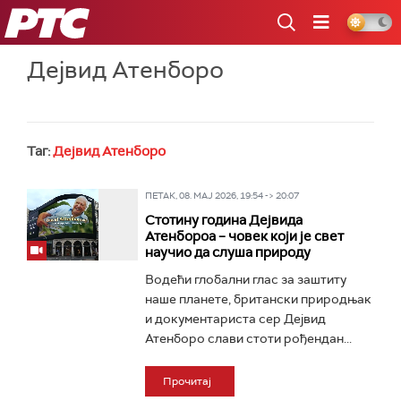
РТС
Дејвид Атенборо
Таг:
Дејвид Атенборо
ПЕТАК, 08. МАЈ 2026, 19:54 -> 20:07
Стотину година Дејвида
Атенбороа – човек који је свет
научио да слуша природу
Водећи глобални глас за заштиту
наше планете, британски природњак
и документариста сер Дејвид
Атенборо слави стоти рођендан...
Прочитај