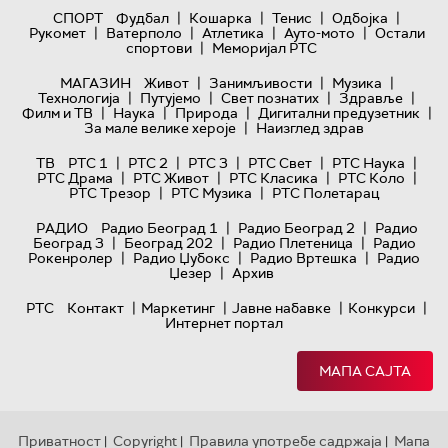
|
|
|
|
СПОРТ
Фудбал
Кошарка
Тенис
Одбојка
|
|
|
|
Рукомет
Ватерполо
Атлетика
Ауто-мото
Остали
|
спортови
Меморијал РТС
|
|
|
МАГАЗИН
Живот
Занимљивости
Музика
|
|
|
|
Технологијa
Путујемо
Свет познатих
Здравље
|
|
|
|
Филм и ТВ
Наука
Природа
Дигитални предузетник
|
За мале велике хероје
Наизглед здрав
|
|
|
|
|
ТВ
РТС 1
РТС 2
РТС 3
РТС Свет
РТС Наука
|
|
|
|
РТС Драма
РТС Живот
РТС Класика
РТС Коло
|
|
РТС Трезор
РТС Музика
РТС Полетарац
|
|
РАДИО
Радио Београд 1
Радио Београд 2
Радио
|
|
|
Београд 3
Београд 202
Радио Плетеница
Радио
|
|
|
Рокенролер
Радио Џубокс
Радио Вртешка
Радио
|
Џезер
Архив
|
|
|
|
РТС
Контакт
Маркетинг
Јавне набавке
Конкурси
Интернет портал
МАПА САЈТА
Приватност
Copyright
Правила употребе садржаја
Мапа
|
|
|