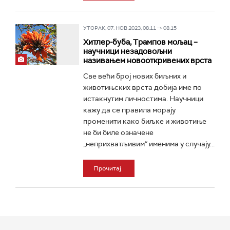
УТОРАК, 07. НОВ 2023, 08:11 -> 08:15
Хитлер-буба, Трампов мољац –
научници незадовољни
називањем новооткривених врста
Све већи број нових биљних и
животињских врста добија име по
истакнутим личностима. Научници
кажу да се правила морају
променити како биљке и животиње
не би биле означене
„неприхватљивим“ именима у случају...
Прочитај