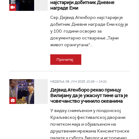
најстарији добитник Дневне
награде Еми
Сер Дејвид Атенборо најстарији је
добитник Дневне награде Еми коју је
у 100. години освојио за
документарно остварење „Тајни
живот орангутана“...
Прочитај
НЕДЕЉА, 08. ЈУН 2025, 10:29 -> 14:21
Дејвид Атенборо рекао принцу
Вилијаму да је ужаснут тиме шта је
човечанство учинило океанима
У видеу снимљеном у лондонској
Краљевској фестивалској дворани
почетком маја и објављеном на
друштвеним мрежама Кенсингтонске
палате у суботу, биолог и историчар