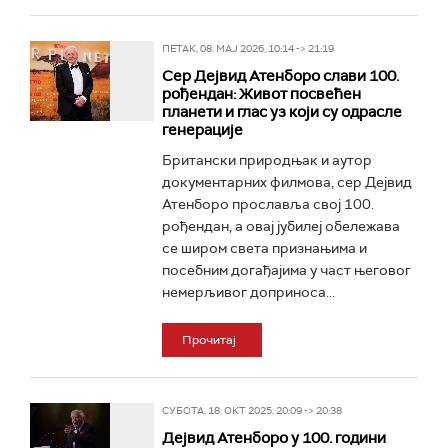
ПЕТАК, 08. МАЈ 2026, 10:14 -> 21:19
Сер Дејвид Атенборо слави 100.
рођендан: Живот посвећен
планети и глас уз који су одрасле
генерације
Британски природњак и аутор
документарних филмова, сер Дејвид
Атенборо прославља свој 100.
рођендан, а овај јубилеј обележава
се широм света признањима и
посебним догађајима у част његовог
немерљивог доприноса...
Прочитај
СУБОТА, 18. ОКТ 2025, 20:09 -> 20:38
Дејвид Атенборо у 100. години