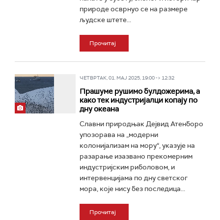
природе осврнуо се на размере
људске штете...
Прочитај
ЧЕТВРТАК, 01. МАЈ 2025, 19:00 -> 12:32
Прашуме рушимо булдожерима, а
како тек индустријалци копају по
дну океана
Славни природњак Дејвид Атенборо
упозорава на „модерни
колонијализам на мору“, указује на
разарање изазвано прекомерним
индустријским риболовом, и
интервенцијама по дну светског
мора, које нису без последица...
Прочитај