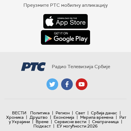
Преузмите РТС мобилну апликацију
Радио Телевизија Србије
|
|
|
|
ВЕСТИ
Политика
Регион
Свет
Србија данас
|
|
|
|
Хроника
Друштво
Економија
Мерила времена
Рат
|
|
|
|
у Украјини
Време
Сервисне вести
Сматрачница
|
Подкаст
ЕУ могућности 2026