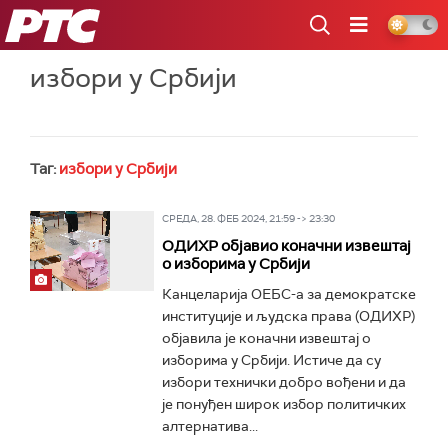
РТС
избори у Србији
Таг:
избори у Србији
СРЕДА, 28. ФЕБ 2024, 21:59 -> 23:30
ОДИХР објавио коначни извештај
о изборима у Србији
Канцеларија ОЕБС-а за демократске
институције и људска права (ОДИХР)
објавила је коначни извештај о
изборима у Србији. Истиче да су
избори технички добро вођени и да
је понуђен широк избор политичких
алтернатива...