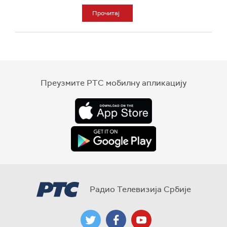
Прочитај
Преузмите РТС мобилну апликацију
Радио Телевизија Србије