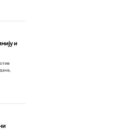
мију и
ротив
дана,
ни