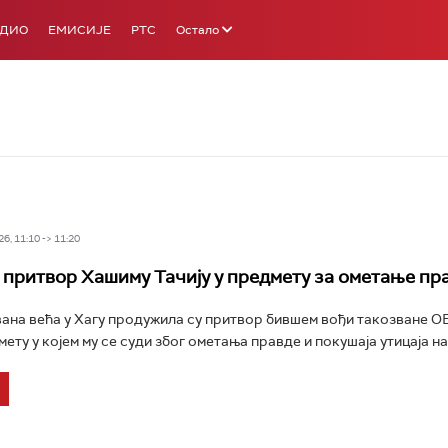
АДИО
ЕМИСИЈЕ
РТС
Остало
6, 11:10 -> 11:20
притвор Хашиму Тачију у предмету за ометање пр
ана већа у Хагу продужила су притвор бившем вођи такозване 
мету у којем му се суди због ометања правде и покушаја утицаја на