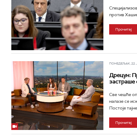
Специјализов
против Хашим
Прочитај
ПОНЕДЕЉАК, 22. ЈУ
Дрецун: П
застраше 
Све чешће оп
налазе се ис
Постоје тајне
Прочитај