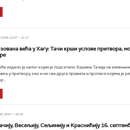
2026, 21:07 -> 21:17
зована већа у Хагу: Тачи крши услове притвора, мо
ре
ће издало је налог којим је подсетило Хашима Тачија на измењен
вка у притвору, као и на сва друга правила и прописе којима је р
...
6, 18:47 -> 20:19
ачију, Весељију, Сељимију и Краснићију 16. септем