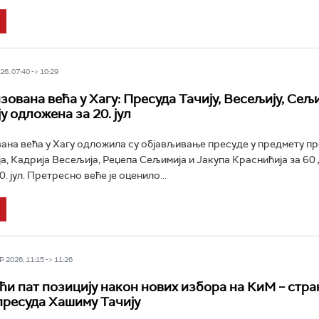
6, 07:40 -> 10:29
ована већа у Хагу: Пресуда Тачију, Весељију, Сељи
у одложена за 20. јул
ана већа у Хагу одложила су објављивање пресуде у предмету п
а, Кадрија Весељија, Реџепа Сељимија и Јакупа Краснићија за 60 
. јул. Претресно веће је оценило...
 2026, 11:15 -> 11:26
ћи пат позицију након нових избора на КиМ – стра
пресуда Хашиму Тачију