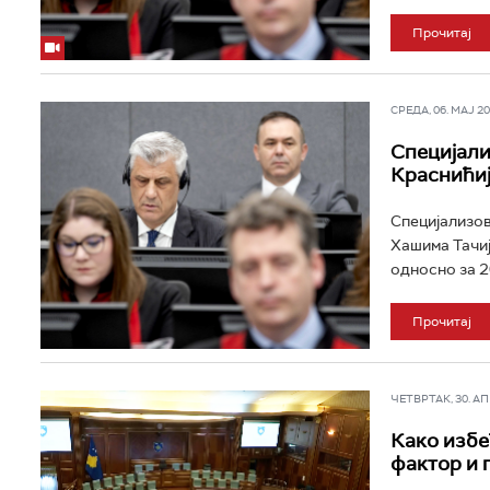
Прочитај
СРЕДА, 06. МАЈ 202
Специјализ
Краснићиј
Специјализов
Хашима Тачиј
односно за 20
Прочитај
ЧЕТВРТАК, 30. АПР
Како избе
фактор и 