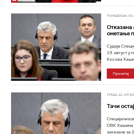
ПОНЕДЕЉАК, 03. АВ
Отказана 
ометање 
Судија Специ
19. август у
Косова Хашим
Прочитај
СРЕДА, 22. ЈУЛ 202
Тачи оста
Специјализов
ОВК Хашима Т
заказане за 1