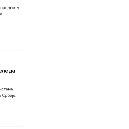
у предмету
...
еле да
листама
 Србије.