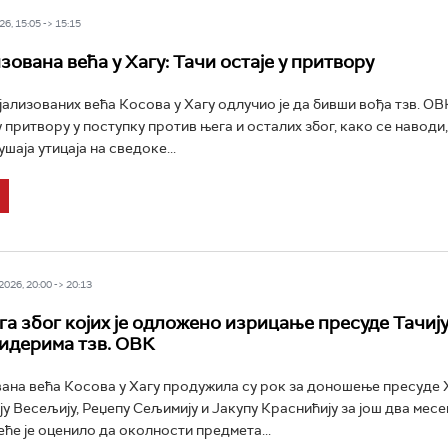
6, 15:05 -> 15:15
ована већа у Хагу: Тачи остаје у притвору
јализованих већа Косова у Хагу одлучио је да бивши вођа тзв. О
у притвору у поступку против њега и осталих због, како се наводи
шаја утицаја на сведоке...
026, 20:00 -> 20:13
га због којих је одложено изрицање пресуде Тачију
идерима тзв. ОВК
ана већа Косова у Хагу продужила су рок за доношење пресуде
ју Весељију, Реџепу Сељимију и Јакупу Краснићију за још два месе
ће је оценило да околности предмета...