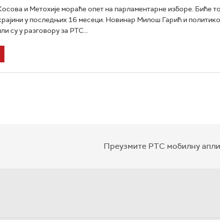
осова и Метохије мораће опет на парламентарне изборе. Биће то
крајини у последњих 16 месеци. Новинар Милош Гарић и политик
ли су у разговору за РТС...
Преузмите РТС мобилну апли