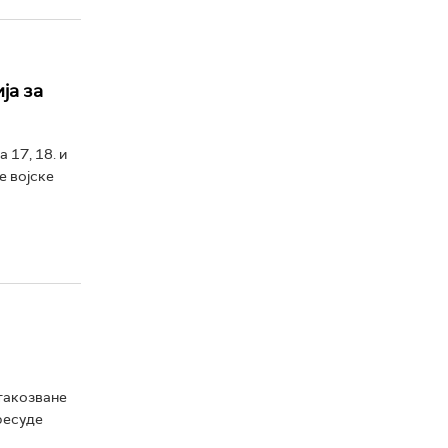
ја за
 17, 18. и
е војске
 такозване
ресуде