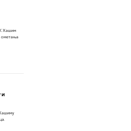
ВК Хашим
, ометања
 и
 Хашиму
ца.