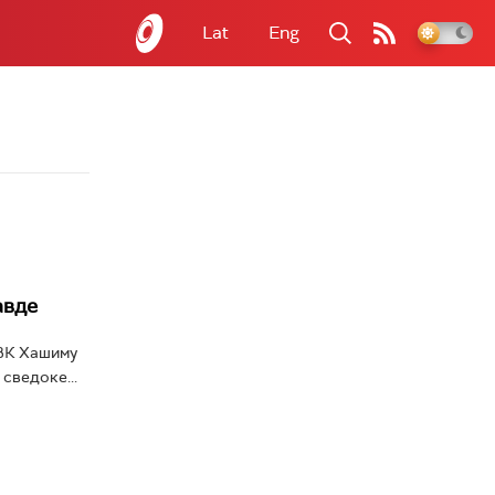
Lat
Eng
авде
ОВК Хашиму
 сведоке...