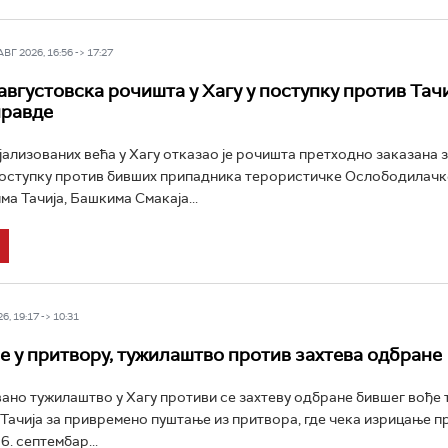
Г 2026, 16:56 -> 17:27
августовска рочишта у Хагу у поступку против Тачи
правде
јализованих већа у Хагу отказао је рочишта претходно заказана за
 поступку против бивших припадника терористичке Ослободилачк
а Тачија, Башкима Смакаја...
6, 19:17 -> 10:31
је у притвору, тужилаштво против захтева одбране
ано тужилаштво у Хагу противи се захтеву одбране бившег вође
ачија за привремено пуштање из притвора, где чека изрицање п
6. септембар...