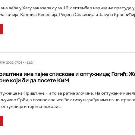
ана већа у Хагу заказала су за 16. септембар изрицање пресуде 
а Тачија, Кадрија Весељија, Реџепа Сељимија и Јакупа Краснићија
Н 2026, 07:08 -> 11:24
риштина има тајне спискове и оптужнице; Гогић: Ж
оне који би да посете КиМ
тужнице из Приштине – и то за ратне злочине. На оптуженичким 
кључиво Срби, а позиви све чешће стижу и грађанима из централне
 оптужнице и тајни спискови...