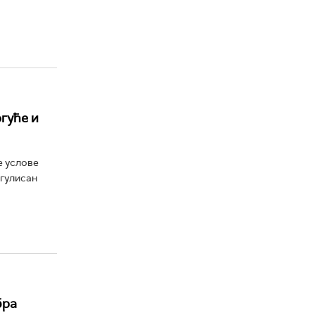
гуће и
е услове
егулисан
бра