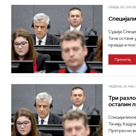
СРЕДА, 03. ЈУН 202
Специјализ
Судија Специ
Тачи остане 
правде и поку
Прочитај
НЕДЕЉА, 10. МАЈ 2
Три разло
осталим л
Специјализов
Тачију, Кадри
Претресно ве