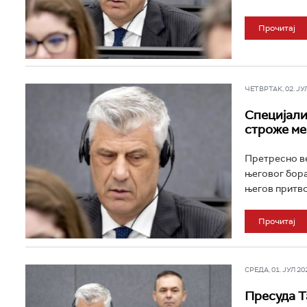
Прочитај
ЧЕТВРТАК, 02. ЈУЛ 
Специјали
строже ме
Претресно ве
његовог бора
његов притвор
Прочитај
СРЕДА, 01. ЈУЛ 202
Пресуда Т