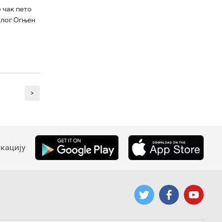
 чак пето
олог Огњен
>
кацију