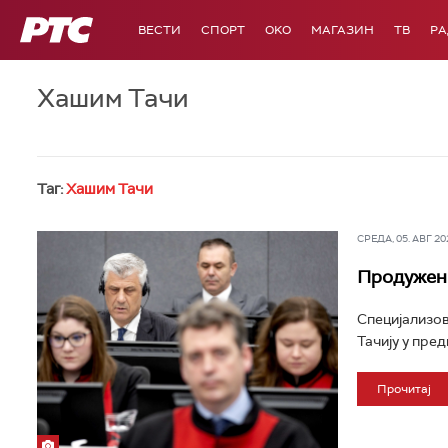
РТС
ВЕСТИ
СПОРТ
OKO
МАГАЗИН
ТВ
Р
Хашим Тачи
Таг:
Хашим Тачи
СРЕДА, 05. АВГ 202
Продужен 
Специјализов
Тачију у пред
Прочитај