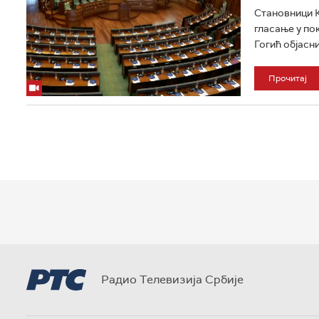
Становници К
гласање у по
Гогић објасни
Прочитај
Радио Телевизија Србије