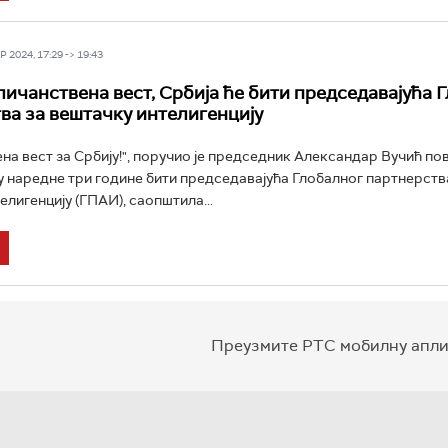
 2024, 17:29 -> 19:43
личанствена вест, Србија ће бити председавајућа 
ва за вештачку интелигенцију
на вест за Србију!", поручио је председник Александар Вучић по
 у наредне три године бити председавајућa Глобалног партнерств
елигенцију (ГПАИ), саопштила...
Преузмите РТС мобилну апли