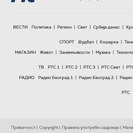
|
|
|
|
ВЕСТИ
Политика
Регион
Свет
Србија данас
Хр
|
|
СПОРТ
Фудбал
Кошарка
Тен
|
|
|
МАГАЗИН
Живот
Занимљивости
Музика
Техноло
|
|
|
|
ТВ
РТС 1
РТС 2
РТС 3
РТС Свет
РТ
|
|
РАДИО
Радио Београд 1
Радио Београд 2
Радио
РТС
Приватност
Copyright
Правила употребе садржаја
Мапа
|
|
|