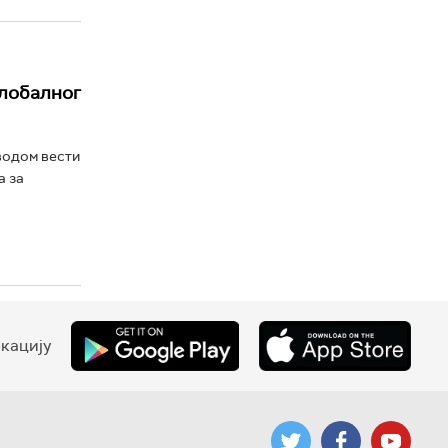
Глобалног
водом вести
а за
кацију