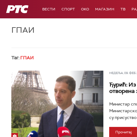
РТС
ВЕСТИ
СПОРТ
OKO
МАГАЗИН
ТВ
Р
ГПАИ
Таг:
ГПАИ
НЕДЕЉА, 09. ФЕБ 2
Ђурић: Из
отворена 
Министар спо
Министарског
су присуство
Прочитај