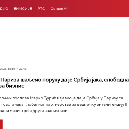
АДИО
ЕМИСИЈЕ
РТС
Остало
025, 18:16 -> 21:43
 Париза шаљемо поруку да је Србија јака, слободна
за бизнис
љних послова Марко Ђурић изјавио је да је Србија у Паризу са
 састанака Глобалног партнерства за вештачку интелигенцију (Г
вали министри и други званичници...