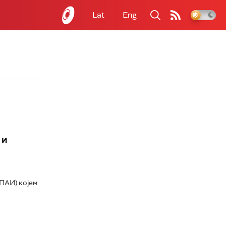
Lat
Eng
 и
ПАИ) којем