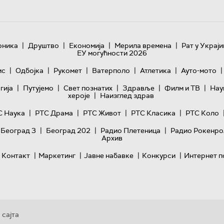
|
|
|
|
оника
Друштво
Економија
Мерила времена
Рат у Украји
ЕУ могућности 2026
|
|
|
|
|
|
ис
Одбојка
Рукомет
Ватерполо
Атлетика
Ауто-мото
|
|
|
|
|
гијa
Путујемо
Свет познатих
Здравље
Филм и ТВ
Нау
|
хероје
Наизглед здрав
|
|
|
|
С Наука
РТС Драма
РТС Живот
РТС Класика
РТС Коло
|
|
|
 Београд 3
Београд 202
Радио Плетеница
Радио Рокенро
Архив
|
|
|
|
Контакт
Маркетинг
Јавне набавке
Конкурси
Интернет п
 сајта