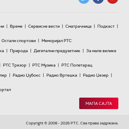
|
|
|
|
|
ни
Време
Сервисне вести
Сматрачница
Подкаст
|
Остали спортови
Меморијал РТС
|
|
|
ка
Природа
Дигитални предузетник
За мале велике
|
|
|
РТС Трезор
РТС Музика
РТС Полетарац
|
|
|
|
лер
Радио Џубокс
Радио Вртешка
Радио Џезер
ортал
МАПА САЈТА
Copyright © 2008 - 2026 РТС. Сва права задржана.