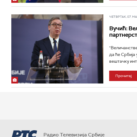
ЧЕТВРТАК, 07. МАР
Вучић: Ве
партнерст
"Величанстве
да ће Србија
вештачку инт
Прочитај
Радио Телевизија Србије