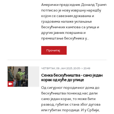
Амерички председник Доналд Трамп
потписао је нову извршну наредбу
којом се савезним државама и
градовима налаже уклањање
бескућничких кампова са улица и
других јавних површина и
премештање бескућника у...
Прочитај
ЧЕТВРТАК, 09. ЈАН 2025, 20:05 -> 20:49
Сенка бескућништва - само један
корак од куће до улице
Од сигурног породичног дома до
бескућништва понекад нас дели
само један корак, то може бити
развод, губитак стана због дугова
или губитак породице. И у Србији,