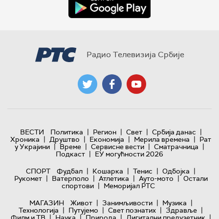
Радио Телевизија Србије
|
|
|
|
ВЕСТИ
Политика
Регион
Свет
Србија данас
|
|
|
|
Хроника
Друштво
Економија
Мерила времена
Рат
|
|
|
|
у Украјини
Време
Сервисне вести
Сматрачница
|
Подкаст
ЕУ могућности 2026
|
|
|
|
СПОРТ
Фудбал
Кошарка
Тенис
Одбојка
|
|
|
|
Рукомет
Ватерполо
Атлетика
Ауто-мото
Остали
|
спортови
Меморијал РТС
|
|
|
МАГАЗИН
Живот
Занимљивости
Музика
|
|
|
|
Технологијa
Путујемо
Свет познатих
Здравље
|
|
|
|
Филм и ТВ
Наука
Природа
Дигитални предузетник