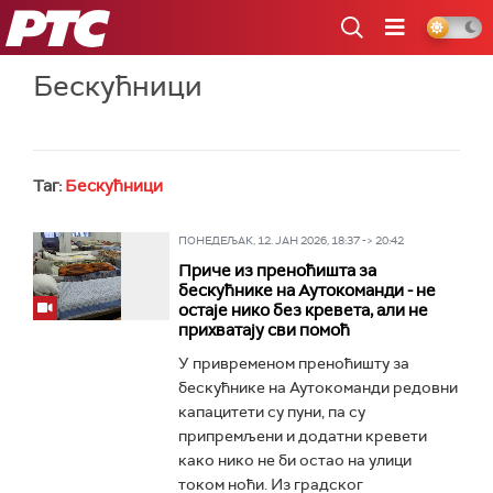
РТС
Бескућници
Таг:
Бескућници
ПОНЕДЕЉАК, 12. ЈАН 2026, 18:37 -> 20:42
Приче из преноћишта за
бескућнике на Аутокоманди - не
остаје нико без кревета, али не
прихватају сви помоћ
У привременом преноћишту за
бескућнике на Аутокоманди редовни
капацитети су пуни, па су
припремљени и додатни кревети
како нико не би остао на улици
током ноћи. Из градског