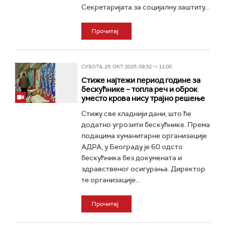
Секретаријата за социјалну заштиту...
Прочитај
СУБОТА, 25. ОКТ 2025, 09:32 -> 11:00
Стиже најтежи период године за
бескућнике – топла реч и оброк
уместо крова нису трајно решење
Стижу све хладнији дани, што ће
додатно угрозити бескућнике. Према
подацима хуманитарне организације
АДРА, у Београду је 60 одсто
бескућника без докумената и
здравственог осигурања. Директор
те организације...
Прочитај