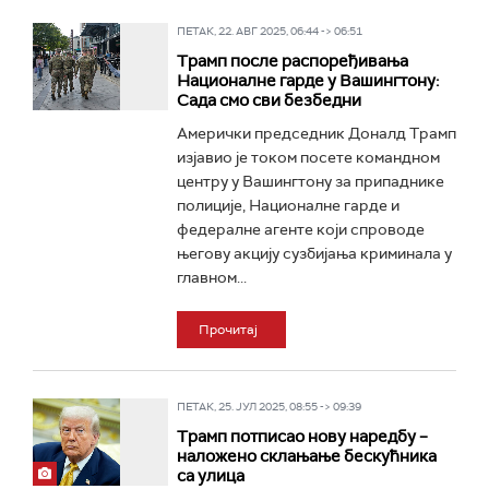
ПЕТАК, 22. АВГ 2025, 06:44 -> 06:51
Трамп после распоређивања
Националне гарде у Вашингтону:
Сада смо сви безбедни
Амерички председник Доналд Трамп
изјавио је током посете командном
центру у Вашингтону за припаднике
полиције, Националне гарде и
федералне агенте који спроводе
његову акцију сузбијања криминала у
главном...
Прочитај
ПЕТАК, 25. ЈУЛ 2025, 08:55 -> 09:39
Трамп потписао нову наредбу –
наложено склањање бескућника
са улица