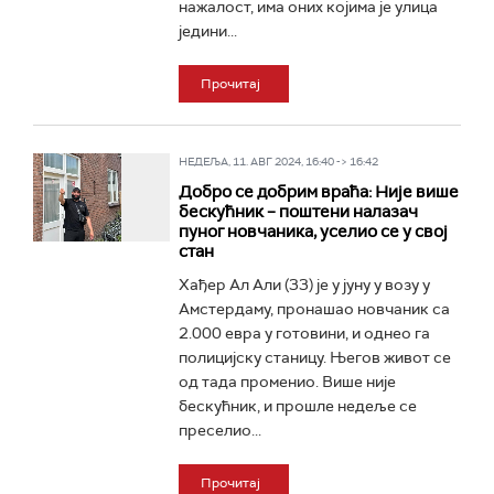
нажалост, има оних којима је улица
једини...
Прочитај
НЕДЕЉА, 11. АВГ 2024, 16:40 -> 16:42
Добро се добрим враћа: Није више
бескућник – поштени налазач
пуног новчаника, уселио се у свој
стан
Хађер Ал Али (33) је у јуну у возу у
Амстердаму, пронашао новчаник са
2.000 евра у готовини, и однео га
полицијску станицу. Његов живот се
од тада променио. Више није
бескућник, и прошле недеље се
преселио...
Прочитај