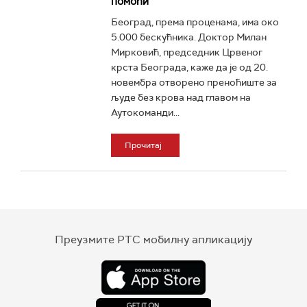
помоћи
Београд, према проценама, има око
5.000 бескућника. Доктор Милан
Мирковић, председник Црвеног
крста Београда, каже да је од 20.
новембра отворено преноћиште за
људе без крова над главом на
Аутокоманди...
Прочитај
Преузмите РТС мобилну апликацију