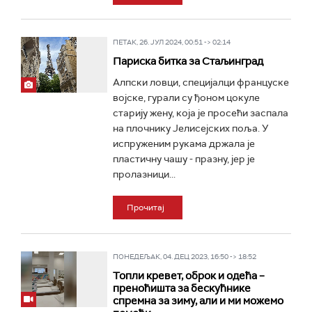
ПЕТАК, 26. ЈУЛ 2024, 00:51 -> 02:14
Париска битка за Стаљинград
Алпски ловци, специјалци француске
војске, гурали су ђоном цокуле
старију жену, која је просећи заспала
на плочнику Јелисејских поља. У
испруженим рукама држала је
пластичну чашу - празну, јер је
пролазници...
Прочитај
ПОНЕДЕЉАК, 04. ДЕЦ 2023, 16:50 -> 18:52
Топли кревет, оброк и одећа –
преноћишта за бескућнике
спремна за зиму, али и ми можемо