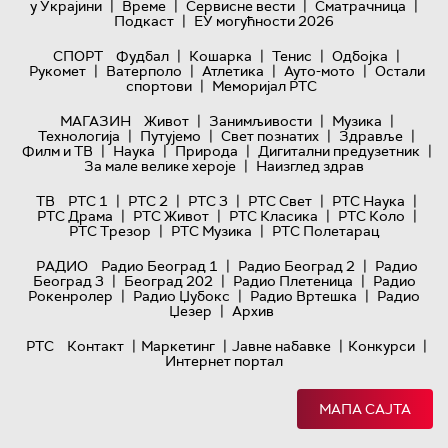
|
|
|
|
у Украјини
Време
Сервисне вести
Сматрачница
|
Подкаст
ЕУ могућности 2026
|
|
|
|
СПОРТ
Фудбал
Кошарка
Тенис
Одбојка
|
|
|
|
Рукомет
Ватерполо
Атлетика
Ауто-мото
Остали
|
спортови
Меморијал РТС
|
|
|
МАГАЗИН
Живот
Занимљивости
Музика
|
|
|
|
Технологијa
Путујемо
Свет познатих
Здравље
|
|
|
|
Филм и ТВ
Наука
Природа
Дигитални предузетник
|
За мале велике хероје
Наизглед здрав
|
|
|
|
|
ТВ
РТС 1
РТС 2
РТС 3
РТС Свет
РТС Наука
|
|
|
|
РТС Драма
РТС Живот
РТС Класика
РТС Коло
|
|
РТС Трезор
РТС Музика
РТС Полетарац
|
|
РАДИО
Радио Београд 1
Радио Београд 2
Радио
|
|
|
Београд 3
Београд 202
Радио Плетеница
Радио
|
|
|
Рокенролер
Радио Џубокс
Радио Вртешка
Радио
|
Џезер
Архив
|
|
|
|
РТС
Контакт
Маркетинг
Јавне набавке
Конкурси
Интернет портал
МАПА САЈТА