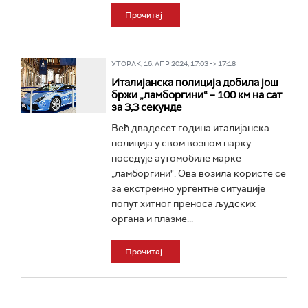
Прочитај
УТОРАК, 16. АПР 2024, 17:03 -> 17:18
Италијанска полиција добила још
бржи „ламборгини“ – 100 км на сат
за 3,3 секунде
Већ двадесет година италијанска
полиција у свом возном парку
поседује аутомобиле марке
„ламборгини". Ова возила користе се
за екстремно ургентне ситуације
попут хитног преноса људских
органа и плазме...
Прочитај