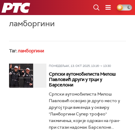
РТС
ламборгини
Таг:
ламборгини
ПОНЕДЕЉАК, 13. ОКТ 2025, 13:16 -> 13:30
Српски аутомобилиста Милош
Павловић други у трци у
Барселони
Српски аутомобилиста Милош
Павловић освојио је друго место у
другој трци викенда у оквиру
"Ламборгини Супер трофео"
такмичења, који је одржан на гран-
при стази надомак Барселоне...