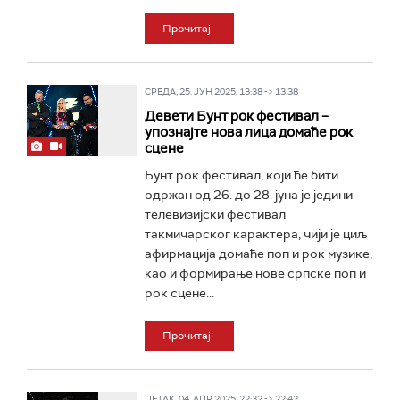
Прочитај
СРЕДА, 25. ЈУН 2025, 13:38 -> 13:38
Девети Бунт рок фестивал –
упознајте нова лица домаће рок
сцене
Бунт рок фестивал, који ће бити
одржан од 26. до 28. јуна је једини
телевизијски фестивал
такмичарског карактера, чији је циљ
афирмација домаће поп и рок музике,
као и формирање нове српске поп и
рок сцене...
Прочитај
ПЕТАК, 04. АПР 2025, 22:32 -> 22:42