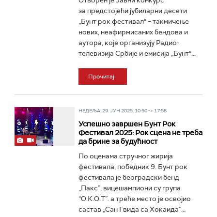
Отворен је Јавни конкурс
за предстојећи јубиларни десети
„Бунт рок фестивал“ – такмичење
нових, неафирмисаних бендова и
аутора, које организују Радио-
телевизија Србије и емисија „Бунт“...
Прочитај
НЕДЕЉА, 29. ЈУН 2025, 10:50 -> 17:58
Успешно завршен Бунт Рок
Фестивал 2025: Рок сцена не треба
да брине за будућност
По оценама стручног жирија
фестивала, победник 9. Бунт рок
фестивала је београдски бенд
„Пакс”, вицешампиони су група
“О.К.О.Т”. а треће место је освојио
састав „Сан Гвида са Хокаида”...