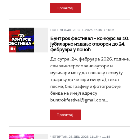
Прочитај
ПОНЕДЕЉАК, 23. ФЕБ 2026, 15:46 -> 16:06
Бунт рок фестивал – конкурс за 10.
јубиларно издање отворен до 24.
фебруара у поноћ
До сутра, 24. фебруара 2026. године,
сви заинтересовани аутори и
музичари могу да пошаљу песму (у
трајању до четири минута), текст
песме, биографију и фотографије
бенда на имејл адресу
buntrokfestival@gmail.com...
Прочитај
ЧЕТВРТАК, 25. ДЕЦ 2025, 11:15 -> 11:18