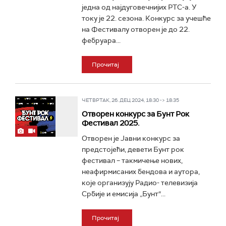
једна од најдуговечнијих РТС-а. У
току је 22. сезона. Конкурс за учешће
на Фестивалу отворен је до 22.
фебруара...
Прочитај
ЧЕТВРТАК, 26. ДЕЦ 2024, 18:30 -> 18:35
Отворен конкурс за Бунт Рок
Фестивал 2025.
Отворен је Јавни конкурс за
предстојећи, девети Бунт рок
фестивал – такмичење нових,
неафирмисаних бендова и аутора,
које организују Радио- телевизија
Србије и емисија „Бунт“...
Прочитај