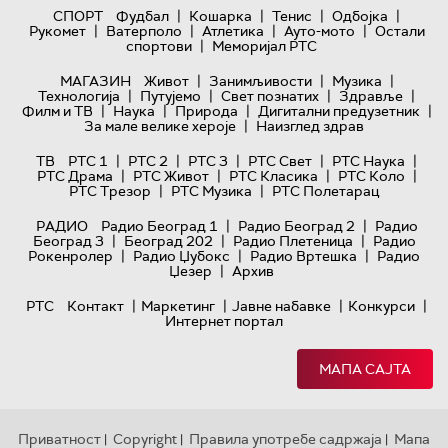
|
|
|
|
СПОРТ
Фудбал
Кошарка
Тенис
Одбојка
|
|
|
|
Рукомет
Ватерполо
Атлетика
Ауто-мото
Остали
|
спортови
Меморијал РТС
|
|
|
МАГАЗИН
Живот
Занимљивости
Музика
|
|
|
|
Технологијa
Путујемо
Свет познатих
Здравље
|
|
|
|
Филм и ТВ
Наука
Природа
Дигитални предузетник
|
За мале велике хероје
Наизглед здрав
|
|
|
|
|
ТВ
РТС 1
РТС 2
РТС 3
РТС Свет
РТС Наука
|
|
|
|
РТС Драма
РТС Живот
РТС Класика
РТС Коло
|
|
РТС Трезор
РТС Музика
РТС Полетарац
|
|
РАДИО
Радио Београд 1
Радио Београд 2
Радио
|
|
|
Београд 3
Београд 202
Радио Плетеница
Радио
|
|
|
Рокенролер
Радио Џубокс
Радио Вртешка
Радио
|
Џезер
Архив
|
|
|
|
РТС
Контакт
Маркетинг
Јавне набавке
Конкурси
Интернет портал
МАПА САЈТА
Приватност
Copyright
Правила употребе садржаја
Мапа
|
|
|