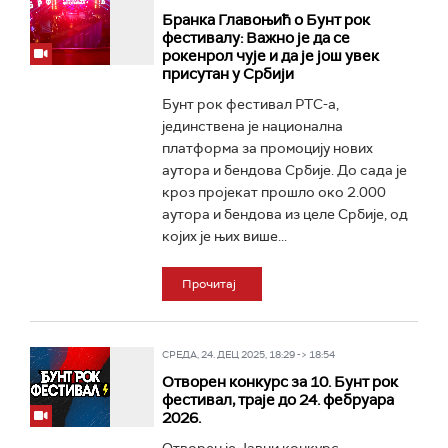
Бранка Главоњић о Бунт рок
фестивалу: Важно је да се
рокенрол чује и да је још увек
присутан у Србији
Бунт рок фестивал РТС-а,
јединствена је национална
платформа за промоцију нових
аутора и бендова Србије. До сада је
кроз пројекат прошло око 2.000
аутора и бендова из целе Србије, од
којих је њих више...
Прочитај
СРЕДА, 24. ДЕЦ 2025, 18:29 -> 18:54
Отворен конкурс за 10. Бунт рок
фестивал, траје до 24. фебруара
2026.