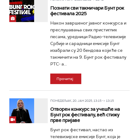
Познати сви такмичари Бунт рок
фестивала 2025
Након завршеног јавног конкурса и
преслушавања свих пристиглих
песама, уредници Радио-телевизије
Србије и сарадници емисије Бунт
изабрали су 20 бендова који ће се
такмичити на 9. Бунт рок фестивалу
РТС- а...
Прочитај
ПОНЕДЕЉАК, 20. ЈАН 2025, 13:15 -> 13:15
Отворен конкурс за учешће на
Бунт рок фестивалу, већ стижу
прве пријаве
Бунт рок фестивал, настао из
телевизијске емисије Бунт, која је