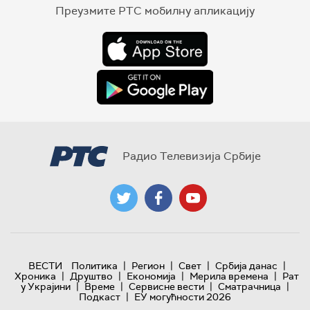
Преузмите РТС мобилну апликацију
Радио Телевизија Србије
|
|
|
|
ВЕСТИ
Политика
Регион
Свет
Србија данас
|
|
|
|
Хроника
Друштво
Економија
Мерила времена
Рат
|
|
|
|
у Украјини
Време
Сервисне вести
Сматрачница
|
Подкаст
ЕУ могућности 2026