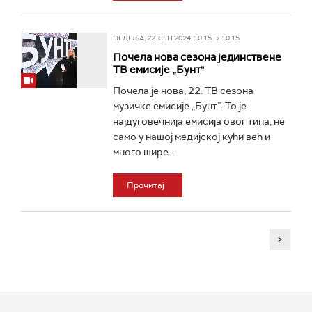
НЕДЕЉА, 22. СЕП 2024, 10:15 -> 10:15
Почела нова сезона јединствене
ТВ емисије „Бунт"
Почела је нова, 22. ТВ сезона
музичке емисије „Бунт”. То је
најдуговечнија емисија овог типа, не
само у нашој медијској кући већ и
много шире...
Прочитај
>