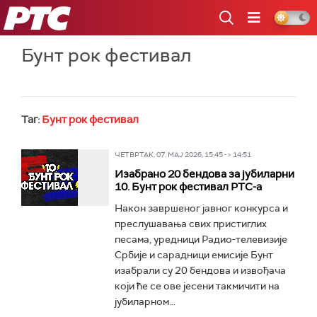
РТС
Бунт рок фестивал
Таг:
Бунт рок фестивал
ЧЕТВРТАК, 07. МАЈ 2026, 15:45 -> 14:51
Изабрано 20 бендова за јубиларни
10. Бунт рок фестивал РТС-а
Након завршеног јавног конкурса и
преслушавања свих пристиглих
песама, уредници Радио-телевизије
Србије и сарадници емисије Бунт
изабрали су 20 бендова и извођача
који ће се ове јесени такмичити на
јубиларном...