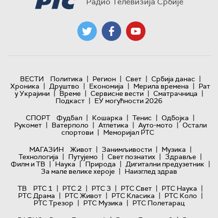
Радио Телевизија Србије
|
|
|
|
ВЕСТИ
Политика
Регион
Свет
Србија данас
|
|
|
|
Хроника
Друштво
Економија
Мерила времена
Рат
|
|
|
|
у Украјини
Време
Сервисне вести
Сматрачница
|
Подкаст
ЕУ могућности 2026
|
|
|
|
СПОРТ
Фудбал
Кошарка
Тенис
Одбојка
|
|
|
|
Рукомет
Ватерполо
Атлетика
Ауто-мото
Остали
|
спортови
Меморијал РТС
|
|
|
МАГАЗИН
Живот
Занимљивости
Музика
|
|
|
|
Технологијa
Путујемо
Свет познатих
Здравље
|
|
|
|
Филм и ТВ
Наука
Природа
Дигитални предузетник
|
За мале велике хероје
Наизглед здрав
|
|
|
|
|
ТВ
РТС 1
РТС 2
РТС 3
РТС Свет
РТС Наука
|
|
|
|
РТС Драма
РТС Живот
РТС Класика
РТС Коло
|
|
РТС Трезор
РТС Музика
РТС Полетарац