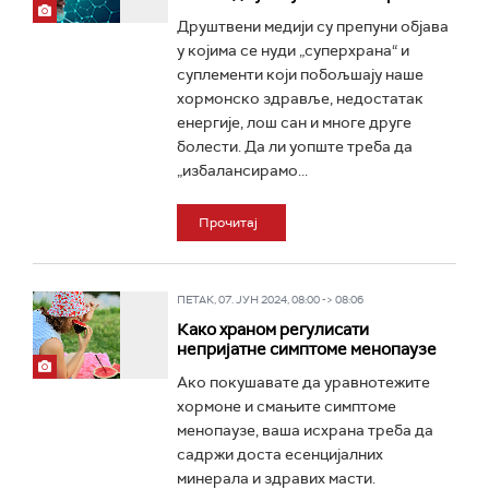
Друштвени медији су препуни објава
у којима се нуди „суперхрана“ и
суплементи који побољшају наше
хормонско здравље, недостатак
енергије, лош сан и многе друге
болести. Да ли уопште треба да
„избалансирамо...
Прочитај
ПЕТАК, 07. ЈУН 2024, 08:00 -> 08:06
Како храном регулисати
непријатне симптоме менопаузе
Ако покушавате да уравнотежите
хормоне и смањите симптоме
менопаузе, ваша исхрана треба да
садржи доста есенцијалних
минерала и здравих масти.