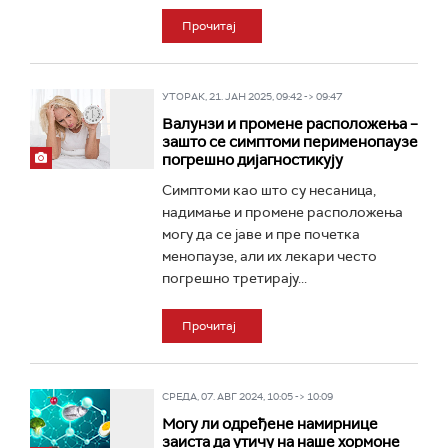
Прочитај
УТОРАК, 21. ЈАН 2025, 09:42 -> 09:47
Валунзи и промене расположења –
зашто се симптоми перименопаузе
погрешно дијагностикују
Симптоми као што су несаница,
надимање и промене расположења
могу да се јаве и пре почетка
менопаузе, али их лекари често
погрешно третирају...
Прочитај
СРЕДА, 07. АВГ 2024, 10:05 -> 10:09
Могу ли одређене намирнице
заиста да утичу на наше хормоне