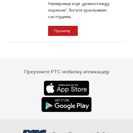
Намирнице које „уравнотежују
хормоне“, богате хранљивим
састојцима...
Прочитај
Преузмите РТС мобилну апликацију