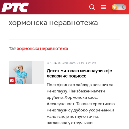
РТС
хормонска неравнотежа
Таг:
хормонска неравнотежа
СРЕДА, 09. ЈУЛ 2025, 21:19 -> 21:29
Десет митова о менопаузи које
лекари не подносе
Постоји много заблуда везаних за
менопаузу. Неизбежни налети
врућине. Хормонски хаос.
Асексуалност. Такви стереотипи о
менопаузи су дубоко укорењени, а
мало њих је потпуно тачно,
наглашавају стручњаци...