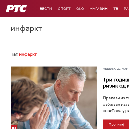
РТС
ВЕСТИ
СПОРТ
OKO
МАГАЗИН
ТВ
Р
инфаркт
Таг:
инфаркт
НЕДЕЉА, 29. МАР 2
Три годиш
ризик од 
Прелази из т
озбиљан изаз
повећавају ри
Прочитај