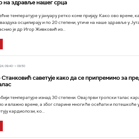
о на здравље нашег срца
ећне температуре у јануару ретко коме пријају. Како ово време, к
ваздуха осцилирају и по 20 степени, утиче на наше здравље у Ју
снио је др Игор Живковић из...
4, 09:40 -> 09:50
Станковић саветује како да се припремимо за пре
алас
рбији температуре изнад 30 степени. Овај први тропски талас ка
ло и влажно време, а због спарине многи ће осећати и потешкоће 
ују кардиолози, ко...