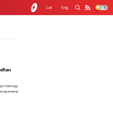
Lat
Eng
већан
едстављају
не времена