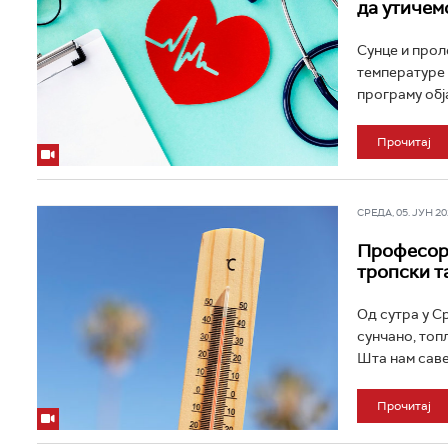
да утичем
Сунце и прол
температуре 
програму обја
Прочитај
СРЕДА, 05. ЈУН 202
Професор 
тропски т
Од сутра у С
сунчано, топ
Шта нам савет
Прочитај