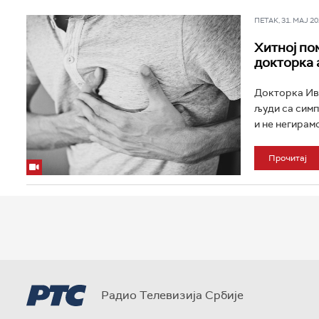
ПЕТАК, 31. МАЈ 202
Хитној по
докторка 
Докторка Ива
људи са симп
и не негирамо
Прочитај
Радио Телевизија Србије