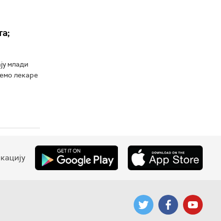
а;
ју млади
вемо лекаре
кацију