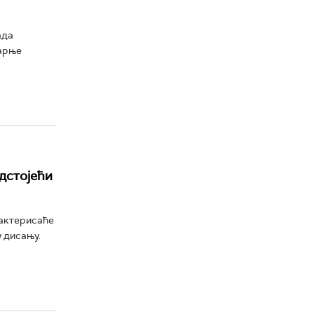
ада
тарње
дстојећи
рактерисаће
у дисању.