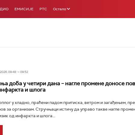
АДИО
ЕМИСИЈЕ
РТС
Остало
026, 09:48 -> 09:52
ња доба у четири дана – нагле промене доносе по
инфаркта и шлога
оплог у хладно, праћени падом притиска, ветром и загађењем, пр
ов за организам. Стручњаци истичу да управо такве нагле проме
зик од инфаркта и шлога...