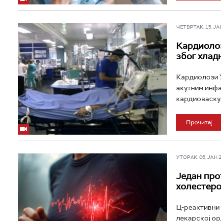
ЧЕТВРТАК, 15. ЈАН 
Кардиолоз
због хлад
Кардиолози У
акутним инфа
кардиоваскул
Прочитај
УТОРАК, 06. ЈАН 20
Један про
холестер
Ц-реактивни 
лекарској ор