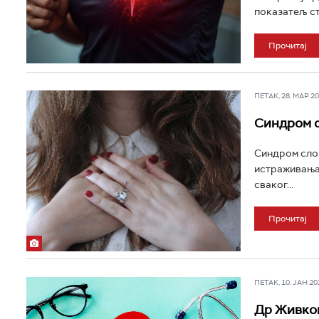
показатељ ст
Прочитај
ПЕТАК, 28. МАР 202
Синдром с
Синдром слом
истраживања 
сваког...
Прочитај
ПЕТАК, 10. ЈАН 202
Др Живков