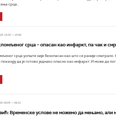
ања срца...
5, 15:00 -> 15:06
ломљеног срца – опасан као инфаркт, па чак и см
љеног срца уопште није безопасан као што се раније сматрало. 
показују да је готово једнако опасно као инфаркт. И може да по
5, 09:05 -> 09:10
ић: Временске услове не можемо да мењамо, али