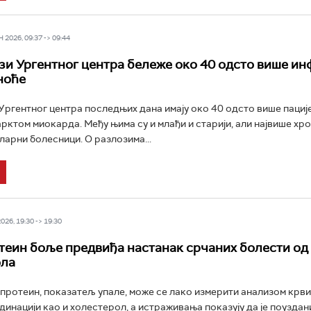
2026, 09:37 -> 09:44
и Ургентног центра бележе око 40 одсто више ин
ноће
ргентног центра последњих дана имају око 40 одсто више пациј
рктом миокарда. Међу њима су и млађи и старији, али највише хр
арни болесници. О разлозима...
26, 19:30 -> 19:30
теин боље предвиђа настанак срчаних болести од
ола
протеин, показатељ упале, може се лако измерити анализом крви
динацији као и холестерол, а истраживања показују да је поуздан