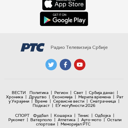
Радио Телевизија Србије
|
|
|
|
ВЕСТИ
Политика
Регион
Свет
Србија данас
|
|
|
|
Хроника
Друштво
Економија
Мерила времена
Рат
|
|
|
|
у Украјини
Време
Сервисне вести
Сматрачница
|
Подкаст
ЕУ могућности 2026
|
|
|
|
СПОРТ
Фудбал
Кошарка
Тенис
Одбојка
|
|
|
|
Рукомет
Ватерполо
Атлетика
Ауто-мото
Остали
|
спортови
Меморијал РТС