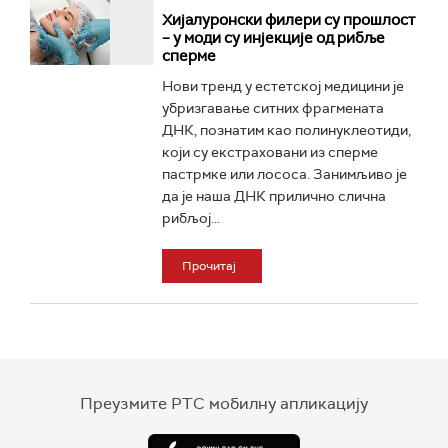
Хијалуронски филери су прошлост
– у моди су инјекције од рибље
сперме
Нови тренд у естетској медицини је
убризгавање ситних фрагмената
ДНК, познатим као полинуклеотиди,
који су екстраховани из сперме
пастрмке или лососа. Занимљиво је
да је наша ДНК прилично слична
рибљој...
Прочитај
Преузмите РТС мобилну апликацију