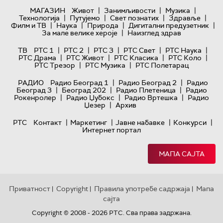
|
|
|
МАГАЗИН
Живот
Занимљивости
Музика
|
|
|
|
Технологијa
Путујемо
Свет познатих
Здравље
|
|
|
|
Филм и ТВ
Наука
Природа
Дигитални предузетник
|
За мале велике хероје
Наизглед здрав
|
|
|
|
|
ТВ
РТС 1
РТС 2
РТС 3
РТС Свет
РТС Наука
|
|
|
|
РТС Драма
РТС Живот
РТС Класика
РТС Коло
|
|
РТС Трезор
РТС Музика
РТС Полетарац
|
|
РАДИО
Радио Београд 1
Радио Београд 2
Радио
|
|
|
Београд 3
Београд 202
Радио Плетеница
Радио
|
|
|
Рокенролер
Радио Џубокс
Радио Вртешка
Радио
|
Џезер
Архив
|
|
|
|
РТС
Контакт
Маркетинг
Јавне набавке
Конкурси
Интернет портал
МАПА САЈТА
Приватност
Copyright
Правила употребе садржаја
Мапа
|
|
|
сајта
Copyright © 2008 - 2026 РТС. Сва права задржана.