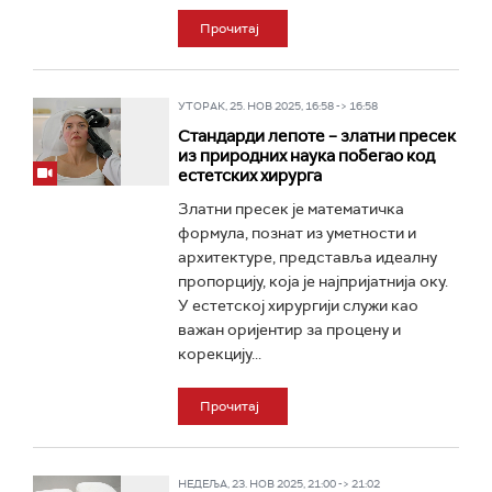
Прочитај
УТОРАК, 25. НОВ 2025, 16:58 -> 16:58
Стандарди лепоте – златни пресек
из природних наука побегао код
естетских хирурга
Златни пресек је математичка
формула, познат из уметности и
архитектуре, представља идеалну
пропорцију, која је најпријатнија оку.
У естетској хирургији служи као
важан оријентир за процену и
корекцију...
Прочитај
НЕДЕЉА, 23. НОВ 2025, 21:00 -> 21:02