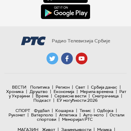
Радио Телевизија Србије
|
|
|
|
ВЕСТИ
Политика
Регион
Свет
Србија данас
|
|
|
|
Хроника
Друштво
Економија
Мерила времена
Рат
|
|
|
|
у Украјини
Време
Сервисне вести
Сматрачница
|
Подкаст
ЕУ могућности 2026
|
|
|
|
СПОРТ
Фудбал
Кошарка
Тенис
Одбојка
|
|
|
|
Рукомет
Ватерполо
Атлетика
Ауто-мото
Остали
|
спортови
Меморијал РТС
|
|
|
МАГАЗИН
Живот
Занимљивости
Музика