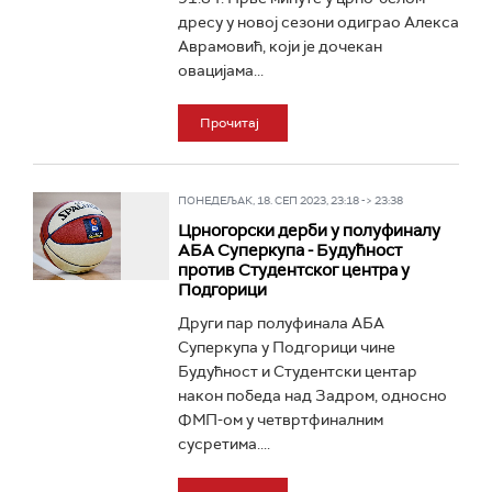
дресу у новој сезони одиграо Алекса
Аврамовић, који је дочекан
овацијама...
Прочитај
ПОНЕДЕЉАК, 18. СЕП 2023, 23:18 -> 23:38
Црногорски дерби у полуфиналу
АБА Суперкупа - Будућност
против Студентског центра у
Подгорици
Други пар полуфинала АБА
Суперкупа у Подгорици чине
Будућност и Студентски центар
након победа над Задром, односно
ФМП-ом у четвртфиналним
сусретима....