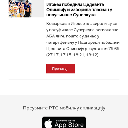
Игокеа победила Цедевита
Олимпију и изборила пласман у
полуфинале Суперкупа
Кошаркаши Игокее пласирали су се
у полуфинале Суперкупа регионалне
АБА лиге, пошто су данас у
четвртфиналу у Подгорици победили
Цедевита Олимпију резултатом 75:65
(27:17, 17:15, 18:21, 13:12)...
Прочитај
Преузмите РТС мобилну апликацију