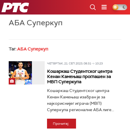
РТС
АБА Суперкуп
Таг:
АБА Суперкуп
ЧЕТВРТАК, 21. СЕП 2023, 08:31 -> 10:23
Кошаркаш Студентског центра
Кенан Камењаш проглашен за
МВП Суперкупа
Кошаркаш Студентског центра
Кенан Камењаш изабран је за
најкориснијег играча (МВП)
Суперкупа регионалне АБА лиге...
Прочитај