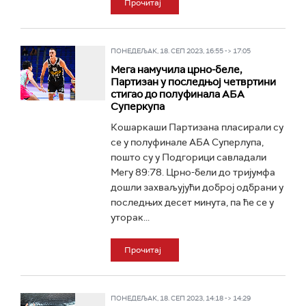
Прочитај
ПОНЕДЕЉАК, 18. СЕП 2023, 16:55 -> 17:05
Мега намучила црно-беле,
Партизан у последњој четвртини
стигао до полуфинала АБА
Суперкупа
Кошаркаши Партизана пласирали су
се у полуфинале АБА Суперлупа,
пошто су у Подгорици савладали
Мегу 89:78. Црно-бели до тријумфа
дошли захваљујући доброј одбрани у
последњих десет минута, па ће се у
уторак...
Прочитај
ПОНЕДЕЉАК, 18. СЕП 2023, 14:18 -> 14:29