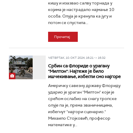
кишу и изазвао салву торнада у
којима је настрадало најмање 10
особа. Олуја је кренула ка југу и
потом се спустила...
Прочитај
ЧЕТВРТАК, 10. ОКТ 2024, 16:21 -> 16:32
Србин са Флориде о урагану
"Милтон": Најтеже је било
ишчекивање, избегли смо најгоре
Америчку савезну државу Флориду
ударио је ураган "Милтон" који је
срећом ослабио на снагу тропске
олује па je, према званичницима,
избегнут "најгори сценарио."
Михаило Стојковић, професор
математике у...