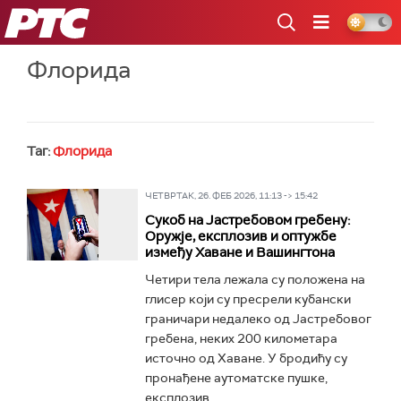
РТС
Флорида
Таг:
Флорида
ЧЕТВРТАК, 26. ФЕБ 2026, 11:13 -> 15:42
Сукоб на Јастребовом гребену:
Оружје, експлозив и оптужбе
између Хаване и Вашингтона
Четири тела лежала су положена на
глисер који су пресрели кубански
граничари недалеко од Јастребовог
гребена, неких 200 километара
источно од Хаване. У бродићу су
пронађене аутоматске пушке,
експлозив...