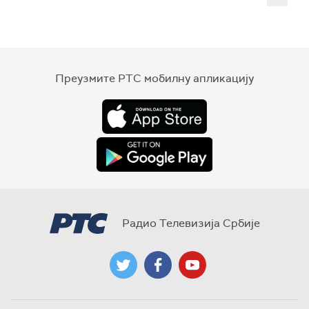
Преузмите РТС мобилну апликацију
Радио Телевизија Србије