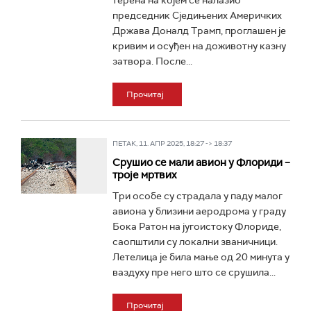
терена на којем се налазио
председник Сједињених Америчких
Држава Доналд Трамп, проглашен је
кривим и осуђен на доживотну казну
затвора. После...
Прочитај
ПЕТАК, 11. АПР 2025, 18:27 -> 18:37
Срушио се мали авион у Флориди –
троје мртвих
Три особе су страдала у паду малог
авиона у близини аеродрома у граду
Бока Ратон на југоистоку Флориде,
саопштили су локални званичници.
Летелица је била мање од 20 минута у
ваздуху пре него што се срушила...
Прочитај