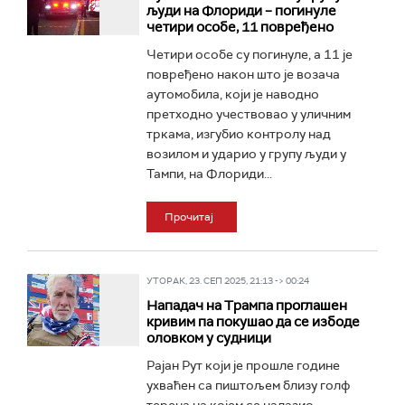
људи на Флориди – погинуле
четири особе, 11 повређено
Четири особе су погинуле, а 11 је
повређено након што је возача
аутомобила, који је наводно
претходно учествовао у уличним
тркама, изгубио контролу над
возилом и ударио у групу људи у
Тампи, на Флориди...
Прочитај
УТОРАК, 23. СЕП 2025, 21:13 -> 00:24
Нападач на Трампа проглашен
кривим па покушао да се избоде
оловком у судници
Рајан Рут који је прошле године
ухваћен са пиштољем близу голф