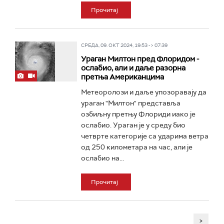
Прочитај
СРЕДА, 09. ОКТ 2024, 19:53 -> 07:39
Ураган Милтон пред Флоридом -
ослабио, али и даље разорна
претња Американцима
Метеоролози и даље упозоравају да
ураган "Милтон" представља
озбиљну претњу Флориди иако је
ослабио. Ураган је у среду био
четврте категорије са ударима ветра
од 250 километара на час, али је
ослабио на...
Прочитај
>