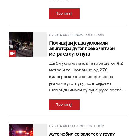
Прочитај
СУБОТА, 06. ДЕЦ 2025, 16:59 -> 16:59
Полицајци једва уклонили
алигатора дугог преко четири
метра са ауто-пута
Да би уклонили алигатора дугог 4,2
метра и тешког више од 270
килограма који се испречио на
једном ауто-путу, полицајци на
Флориди имали су пуне руке посла...
Прочитај
СУБОТА, 08. НОВ 2025, 17:49 -> 18:26
Аутомобил се залетео у групу