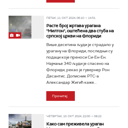
ПЕТАК, 11. ОКТ 2024, 06:10 -> 14:51
Расте број жртава урагана
"Милтон", оштећена два стуба на
српској цркви на Флориди
Више десетина људи је страдало у
урагану на Флориди, последњи су
подаци које преноси Си-Ен-Ен.
Најмање 340 људи је спасено на
Флориди, рекао је гувернер Рон
Десантис. Дописник РТС-а
Александар Жигић каже...
Прочитај
ЧЕТВРТАК, 10. ОКТ 2024, 22:00 -> 08:22
Како сам преживела ураган