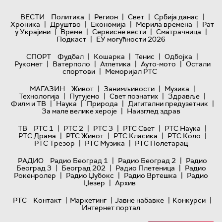
|
|
|
|
ВЕСТИ
Политика
Регион
Свет
Србија данас
|
|
|
|
Хроника
Друштво
Економија
Мерила времена
Рат
|
|
|
|
у Украјини
Време
Сервисне вести
Сматрачница
|
Подкаст
ЕУ могућности 2026
|
|
|
|
СПОРТ
Фудбал
Кошарка
Тенис
Одбојка
|
|
|
|
Рукомет
Ватерполо
Атлетика
Ауто-мото
Остали
|
спортови
Меморијал РТС
|
|
|
МАГАЗИН
Живот
Занимљивости
Музика
|
|
|
|
Технологијa
Путујемо
Свет познатих
Здравље
|
|
|
|
Филм и ТВ
Наука
Природа
Дигитални предузетник
|
За мале велике хероје
Наизглед здрав
|
|
|
|
|
ТВ
РТС 1
РТС 2
РТС 3
РТС Свет
РТС Наука
|
|
|
|
РТС Драма
РТС Живот
РТС Класика
РТС Коло
|
|
РТС Трезор
РТС Музика
РТС Полетарац
|
|
РАДИО
Радио Београд 1
Радио Београд 2
Радио
|
|
|
Београд 3
Београд 202
Радио Плетеница
Радио
|
|
|
Рокенролер
Радио Џубокс
Радио Вртешка
Радио
|
Џезер
Архив
|
|
|
|
РТС
Контакт
Маркетинг
Јавне набавке
Конкурси
Интернет портал