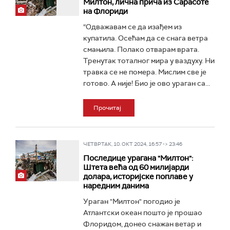
Милтон, лична прича из Сарасоте
на Флориди
“Одважавам се да изађем из
купатила. Осећам да се снага ветра
смањила. Полако отварам врата.
Тренутак тоталног мира у ваздуху. Ни
травка се не помера. Мислим све је
готово. А није! Био је ово ураган са...
Прочитај
ЧЕТВРТАК, 10. ОКТ 2024, 16:57 -> 23:46
Последице урагана "Милтон":
Штета већа од 60 милијарди
долара, историјске поплаве у
наредним данима
Ураган "Милтон" погодио је
Атлантски океан пошто је прошао
Флоридом, донео снажан ветар и