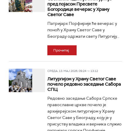
пред појасом Пресвете
Богородице вечерас у Храму
Светог Саве
Патријарх Порфирије ће вечерас у
поноћ у Храму Светог Саве у
Београду одржати свету Литургију...
Прочитај
СРЕДА, 13. МАЈ 2026, 09:24 -> 13:12
Литургијом у Храму Светог Саве
почело редовно заседање Сабора
СПЦ
Редовно заседање Сабора Српске
православне цркве почело је
архијерејском литургијом у Храму
Светог Саве у Београду, коју је у
присуству владика и верника служио
патријарх српски Порфирије...