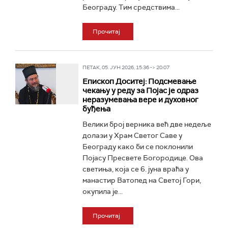
Београду. Тим средствима...
Прочитај
ПЕТАК, 05. ЈУН 2026, 15:36 -> 20:07
Епископ Доситеј: Подсмевање
чекању у реду за Појас је одраз
неразумевања вере и духовног
буђења
Велики број верника већ две недеље
долази у Храм Светог Саве у
Београду како би се поклонили
Појасу Пресвете Богородице. Ова
светиња, која се 6. јуна враћа у
манастир Ватопед на Светој Гори,
окупила је...
Прочитај