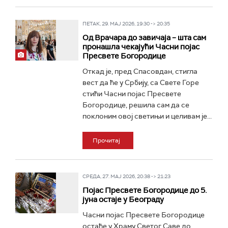
ПЕТАК, 29. МАЈ 2026, 19:30 -> 20:35
Од Врачара до завичаја – шта сам
пронашла чекајући Часни појас
Пресвете Богородице
Откад је, пред Спасовдан, стигла
вест да ће у Србију, са Свете Горе
стићи Часни појас Пресвете
Богородице, решила сам да се
поклоним овој светињи и целивам је...
Прочитај
СРЕДА, 27. МАЈ 2026, 20:38 -> 21:23
Појас Пресвете Богородице до 5.
јуна остаје у Београду
Часни појас Пресвете Богородице
остаће у Храму Светог Саве до