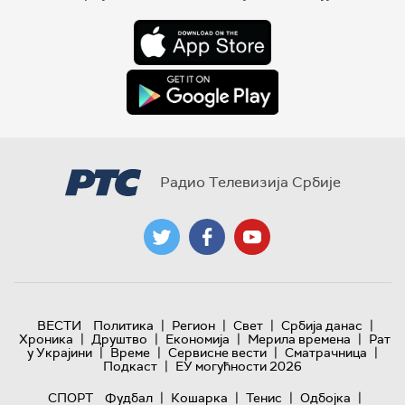
Радио Телевизија Србије
|
|
|
|
ВЕСТИ
Политика
Регион
Свет
Србија данас
|
|
|
|
Хроника
Друштво
Економија
Мерила времена
Рат
|
|
|
|
у Украјини
Време
Сервисне вести
Сматрачница
|
Подкаст
ЕУ могућности 2026
|
|
|
|
СПОРТ
Фудбал
Кошарка
Тенис
Одбојка