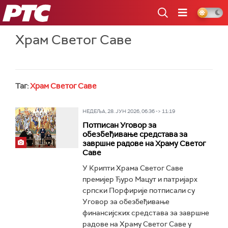
РТС
Храм Светог Саве
Таг:
Храм Светог Саве
НЕДЕЉА, 28. ЈУН 2026, 06:36 -> 11:19
Потписан Уговор за
обезбеђивање средстава за
завршне радове на Храму Светог
Саве
У Крипти Храма Светог Саве
премијер Ђуро Мацут и патријарх
српски Порфирије потписали су
Уговор за обезбеђивање
финансијских средстава за завршне
радове на Храму Светог Саве у