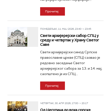
Прочитај
ПОНЕДЕЉАК, 11. МАЈ 2026, 23:40 -> 23:45
Свети архијерејски сабор СПЦ у
среду и четвртак у Храму Светог
Саве
Свети архијерејски синод Српске
православне цркве (СПЦ) сазвао је
редовно заседање Светог
архијерејског сабора за 13. и 14. мај,
саопштено је из СПЦ...
Прочитај
ЧЕТВРТАК, 30. АПР 2026, 17:00 -> 20:17
Од Неготина до врха српске