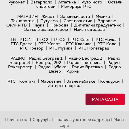
|
|
|
|
Рукомет
Ватерполо
Атлетика
Ауто-мото
Остали
|
спортови
Меморијал РТС
|
|
|
МАГАЗИН
Живот
Занимљивости
Музика
|
|
|
|
Технологијa
Путујемо
Свет познатих
Здравље
|
|
|
|
Филм и ТВ
Наука
Природа
Дигитални предузетник
|
За мале велике хероје
Наизглед здрав
|
|
|
|
|
ТВ
РТС 1
РТС 2
РТС 3
РТС Свет
РТС Наука
|
|
|
|
РТС Драма
РТС Живот
РТС Класика
РТС Коло
|
|
РТС Трезор
РТС Музика
РТС Полетарац
|
|
РАДИО
Радио Београд 1
Радио Београд 2
Радио
|
|
|
Београд 3
Београд 202
Радио Плетеница
Радио
|
|
|
Рокенролер
Радио Џубокс
Радио Вртешка
Радио
|
Џезер
Архив
|
|
|
|
РТС
Контакт
Маркетинг
Јавне набавке
Конкурси
Интернет портал
МАПА САЈТА
Приватност
Copyright
Правила употребе садржаја
Мапа
|
|
|
сајта