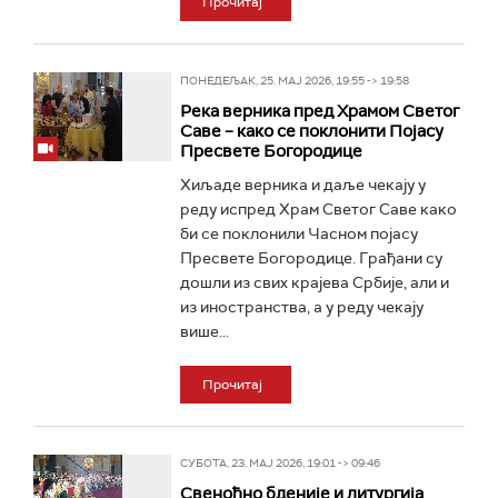
Прочитај
ПОНЕДЕЉАК, 25. МАЈ 2026, 19:55 -> 19:58
Река верника пред Храмом Светог
Саве – како се поклонити Појасу
Пресвете Богородице
Хиљаде верника и даље чекају у
реду испред Храм Светог Саве како
би се поклонили Часном појасу
Пресвете Богородице. Грађани су
дошли из свих крајева Србије, али и
из иностранства, а у реду чекају
више...
Прочитај
СУБОТА, 23. МАЈ 2026, 19:01 -> 09:46
Свеноћно бденије и литургија