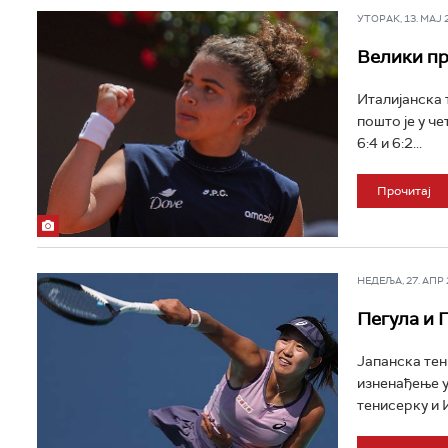
УТОРАК, 13. МАЈ 20
Велики пр
Италијанска 
пошто је у че
6:4 и 6:2...
Прочитај
НЕДЕЉА, 27. АПР 2
Пегула и 
Јапанска тен
изненађење у
тенисерку и 