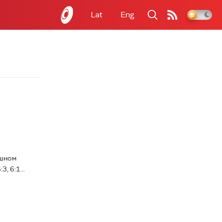
Lat
Eng
ршном
, 6:1...