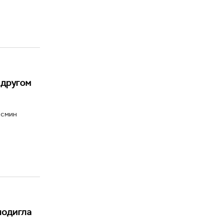
 другом
асмин
подигла