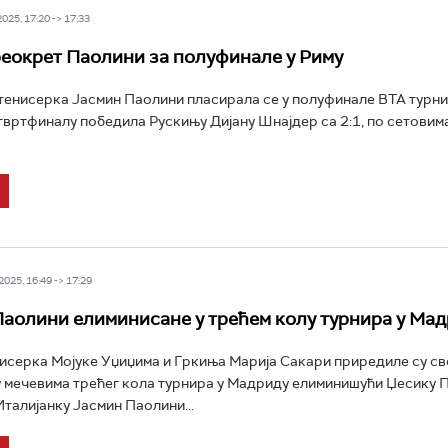
25, 17:20 -> 17:33
еокрет Паолини за полуфинале у Риму
тенисерка Јасмин Паолини пласирала се у полуфинале ВТА турнир
твртфиналу победила Рускињу Дијану Шнајдер са 2:1, по сетовима 6
025, 16:49 -> 17:29
Паолини елиминисане у трећем колу турнира у Ма
исерка Мојуке Уџиџима и Гркиња Марија Сакари приредиле су св
 мечевима трећег кола турнира у Мадриду елиминишући Џесику П
Италијанку Јасмин Паолини...