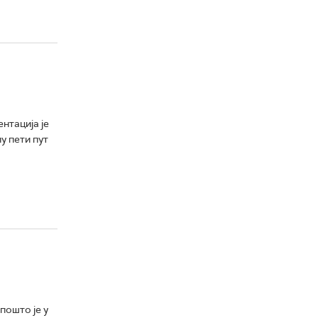
нтација је
у пети пут
пошто је у