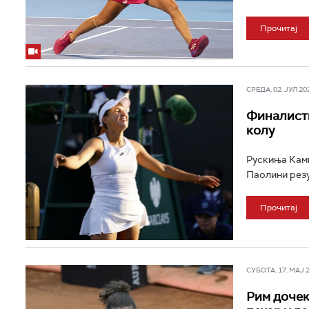
Прочитај
СРЕДА, 02. ЈУЛ 202
Финалист
колу
Рускиња Ками
Паолини резул
Прочитај
СУБОТА, 17. МАЈ 20
Рим дочек