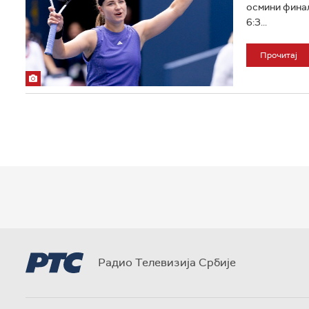
осмини финал
6:3...
Прочитај
Радио Телевизија Србије