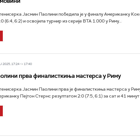
омовини
тенисерка Јасмин Паолини победила је у финалу Американку Кок
0 (6:4, 6:2) и освојила турнир из серије ВТА 1.000 у Риму...
 2025, 17:24 -> 17:40
олини прва финалисткиња мастерса у Риму
тенисерка Јасмин Паолини прва је финалисткиња мастерса у Риму
иканку Пејтон Стернс резултатом 2:0 (7:5, 6:1) за сат и 41 минут и