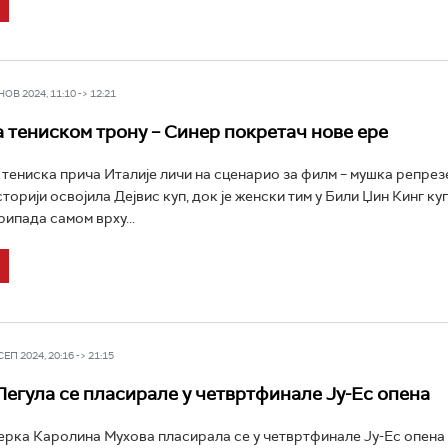
В 2024, 11:10 -> 12:21
а тениском трону – Синер покретач нове ере
ениска прича Италије личи на сценарио за филм – мушка репрезе
сторији освојила Дејвис куп, док је женски тим у Били Џин Кинг куп
рипада самом врху...
П 2024, 20:16 -> 21:15
Пегула се пласирале у четвртфинале Ју-Ес опена
рка Каролина Мухова пласирала се у четвртфинале Ју-Ес опена 