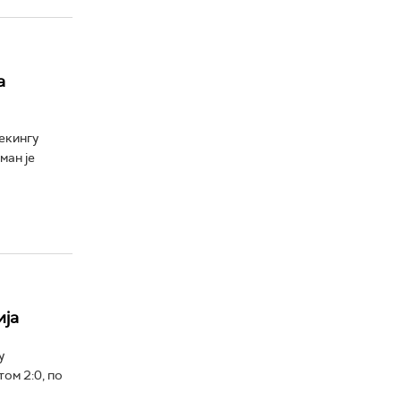
а
екингу
ман је
ија
у
ом 2:0, по