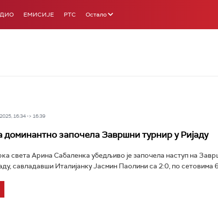
АДИО
ЕМИСИЈЕ
РТС
Остало
025, 16:34 -> 16:39
 доминантно започела Завршни турнир у Ријаду
ка света Арина Сабаленка убедљиво је започела наступ на Зав
аду, савладавши Италијанку Јасмин Паолини са 2:0, по сетовима 6:3