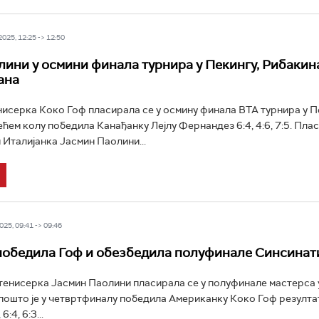
25, 12:25 -> 12:50
лини у осмини финала турнира у Пекингу, Рибакин
ана
исерка Коко Гоф пласирала се у осмину финала ВТА турнира у П
ећем колу победила Канађанку Лејлу Фернандез 6:4, 4:6, 7:5. Плас
 Италијанка Јасмин Паолини...
25, 09:41 -> 09:46
обедила Гоф и обезбедила полуфинале Синсинат
тенисерка Јасмин Паолини пласирала се у полуфинале мастерса 
 пошто је у четвртфиналу победила Американку Коко Гоф резултат
:4, 6:3...