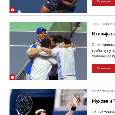
Прочитај
ПОНЕДЕЉАК, 25. НО
Италија н
Овогодишња т
трећи пут у и
показао да п
Прочитај
ПОНЕДЕЉАК, 02. СЕ
Мухова и 
Чешка тенисе