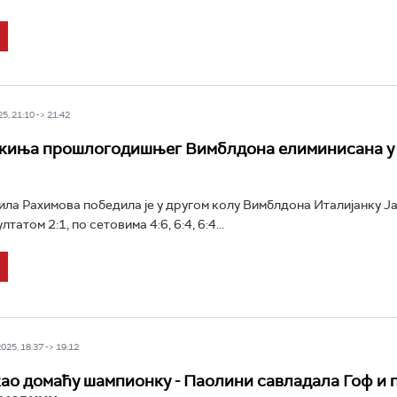
5, 21:10 -> 21:42
киња прошлогодишњег Вимблдона елиминисана у
ла Рахимова победила је у другом колу Вимблдона Италијанку Ј
татом 2:1, по сетовима 4:6, 6:4, 6:4...
25, 18:37 -> 19:12
ао домаћу шампионку - Паолини савладала Гоф и 