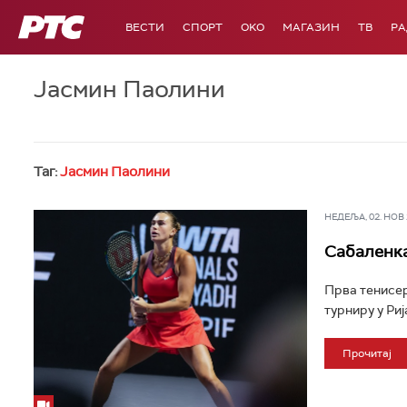
РТС
ВЕСТИ
СПОРТ
OKO
МАГАЗИН
ТВ
Р
Јасмин Паолини
Таг:
Јасмин Паолини
НЕДЕЉА, 02. НОВ 2
Сабаленка
Прва тенисер
турниру у Риј
Прочитај