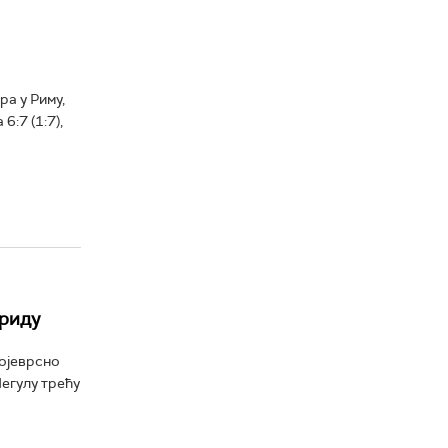
а у Риму,
:7 (1:7),
дриду
ојеврсно
егулу трећу