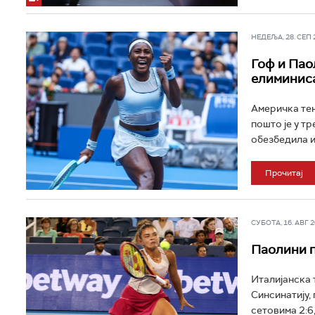
НЕДЕЉА, 28. СЕП 20
Гоф и Пао
елиминис
Америчка тен
пошто је у тр
обезбедила и
Прочитај
СУБОТА, 16. АВГ 20
Паолини п
Италијанска 
Синсинатију,
сетовима 2:6, 6