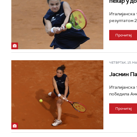
пехар у д
Италијанска 
резултатом 2:
Прочитај
ЧЕТВРТАК, 15. МАЈ
Јасмин Па
Италијанска 
победила Амер
Прочитај