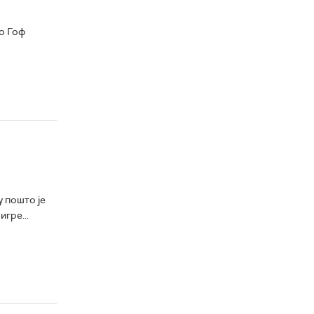
о Гоф
 пошто је
гре...