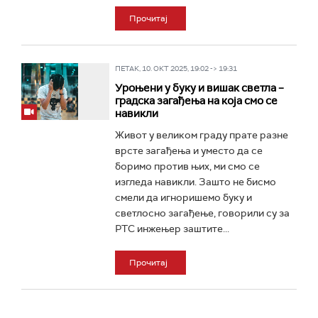
Прочитај
ПЕТАК, 10. ОКТ 2025, 19:02 -> 19:31
Уроњени у буку и вишак светла –
градска загађења на која смо се
навикли
Живот у великом граду прате разне
врсте загађења и уместо да се
боримо против њих, ми смо се
изгледа навикли. Зашто не бисмо
смели да игноришемо буку и
светлосно загађење, говорили су за
РТС инжењер заштите...
Прочитај