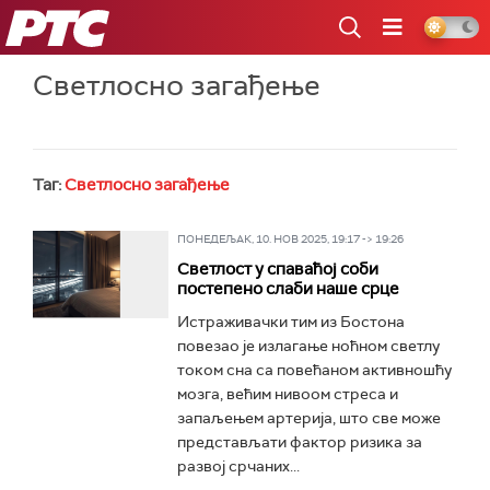
РТС
Светлосно загађење
Таг:
Светлосно загађење
ПОНЕДЕЉАК, 10. НОВ 2025, 19:17 -> 19:26
Светлост у спаваћој соби
постепено слаби наше срце
Истраживачки тим из Бостона
повезао је излагање ноћном светлу
током сна са повећаном активношћу
мозга, већим нивоом стреса и
запаљењем артерија, што све може
представљати фактор ризика за
развој срчаних...