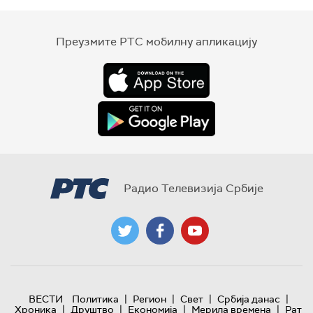
Преузмите РТС мобилну апликацију
Радио Телевизија Србије
|
|
|
|
ВЕСТИ
Политика
Регион
Свет
Србија данас
|
|
|
|
Хроника
Друштво
Економија
Мерила времена
Рат