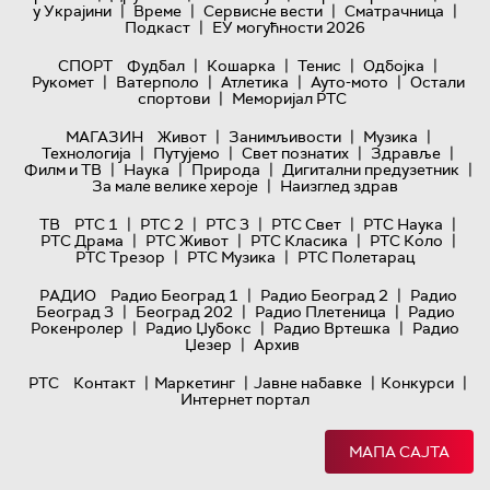
|
|
|
|
у Украјини
Време
Сервисне вести
Сматрачница
|
Подкаст
ЕУ могућности 2026
|
|
|
|
СПОРТ
Фудбал
Кошарка
Тенис
Одбојка
|
|
|
|
Рукомет
Ватерполо
Атлетика
Ауто-мото
Остали
|
спортови
Меморијал РТС
|
|
|
МАГАЗИН
Живот
Занимљивости
Музика
|
|
|
|
Технологијa
Путујемо
Свет познатих
Здравље
|
|
|
|
Филм и ТВ
Наука
Природа
Дигитални предузетник
|
За мале велике хероје
Наизглед здрав
|
|
|
|
|
ТВ
РТС 1
РТС 2
РТС 3
РТС Свет
РТС Наука
|
|
|
|
РТС Драма
РТС Живот
РТС Класика
РТС Коло
|
|
РТС Трезор
РТС Музика
РТС Полетарац
|
|
РАДИО
Радио Београд 1
Радио Београд 2
Радио
|
|
|
Београд 3
Београд 202
Радио Плетеница
Радио
|
|
|
Рокенролер
Радио Џубокс
Радио Вртешка
Радио
|
Џезер
Архив
|
|
|
|
РТС
Контакт
Маркетинг
Јавне набавке
Конкурси
Интернет портал
МАПА САЈТА