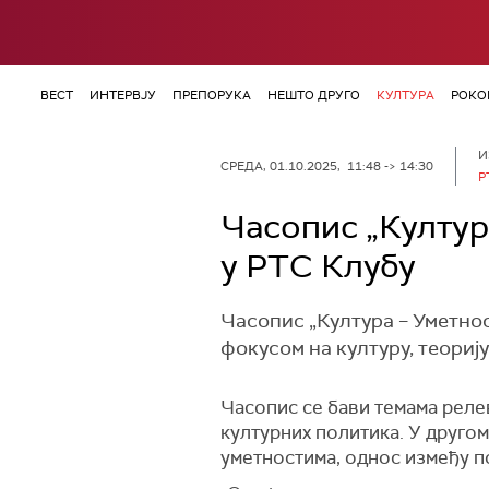
ВЕСТ
ИНТЕРВЈУ
ПРЕПОРУКА
НЕШТО ДРУГО
КУЛТУРА
РОКО
И
СРЕДА, 01.10.2025, 11:48 -> 14:30
Р
Часопис „Култур
у РТС Клубу
Часопис „Култура – Уметно
фокусом на културу, теорију
Часопис се бави темама релев
културних политика. У другом
уметностима, однос између п