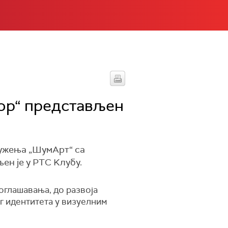
тор“ представљен
ружења „ШумАрт“ са
ен је у РТС Kлубу.
оглашавања, до развоја
ог идентитета у визуелним