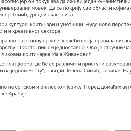
часопис јер он покушава да оживи један хуманистички
универзални човек. Да се покрију све области којима
ивер Томић, уредник часописа.
ри културе, критичари и уметници. Нуде нове перспек
сти и креативног сектора.
 наравно на основу праксе, кршећи своја правила писањ
арству. Просто, пишем једноставно. Ово је стручни ча
е ликовна критичарка Маја Живановић.
де платформа где ће се различити приступи разумевањ
ти на једном месту“, наводи Јелена Симић, оснивач Н
но на српском и енглеском језику. Поред домаћих ауто
ске Арабије.