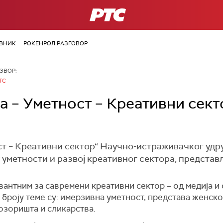
РТС
ВНИК
РОКЕНРОЛ РАЗГОВОР
ЗВОР:
ТС
а – Уметност – Креативни сек
ст – Креативни сектор“ Научно-истраживачког уд
 уметности и развој креативног сектора, представљ
антним за савремени креативни сектор – од медија и 
 броју теме су: имерзивна уметност, представа женск
озоришта и сликарства.