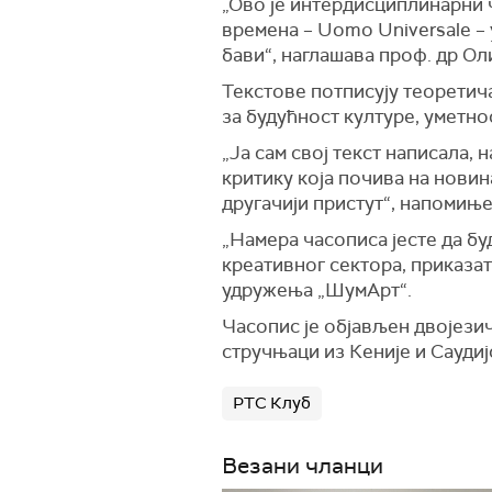
„Ово је интердисциплинарни 
времена – Uomo Universale – 
бави“, наглашава проф. др Ол
Текстове потписују теоретича
за будућност културе, уметно
„Ја сам свој текст написала,
критику која почива на новин
другачији пристут“, напомињ
„Намера часописа јесте да бу
креативног сектора, приказа
удружења „ШумАрт“.
Часопис је објављен двојезич
стручњаци из Кеније и Саудиј
РТС Клуб
Везани чланци