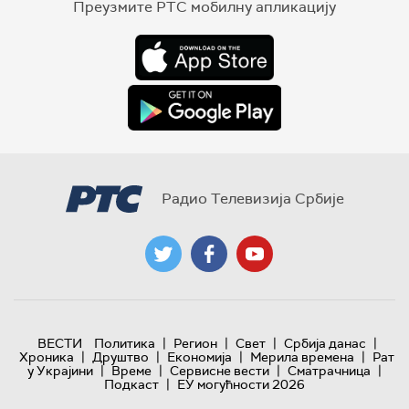
Преузмите РТС мобилну апликацију
Радио Телевизија Србије
|
|
|
|
ВЕСТИ
Политика
Регион
Свет
Србија данас
|
|
|
|
Хроника
Друштво
Економија
Мерила времена
Рат
|
|
|
|
у Украјини
Време
Сервисне вести
Сматрачница
|
Подкаст
ЕУ могућности 2026