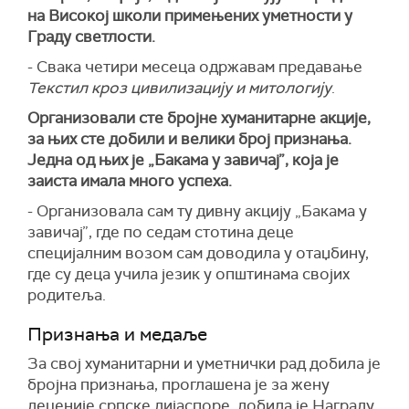
на Високој школи примењених уметности у
Граду светлости.
- Свака четири месеца одржавам предавање
Текстил кроз цивилизацију и митологију
.
Организовали сте бројне хуманитарне акције,
за њих сте добили и велики број признања.
Једна од њих је „Бакама у завичај”, која је
заиста имала много успеха.
- Организовала сам ту дивну акцију „Бакама у
завичај”, где по седам стотина деце
специјалним возом сам доводила у отаџбину,
где су деца учила језик у општинама својих
родитеља.
Признања и медаље
За свој хуманитарни и уметнички рад добила је
бројна признања, проглашена је за жену
деценије српске дијаспоре, добила је Награду