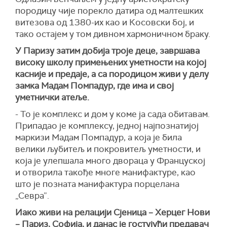
породицу чије порекло датира од малтешких
витезова од 1380-их као и Косовски бој, и
тако остајем у том дивном хармоничном браку.
У Паризу затим добија троје деце, завршава
високу школу примењених уметности на којој
касније и предаје, а са породицом живи у делу
замка Мадам Помпадур, где има и свој
уметнички атеље.
- То је комплекс и дом у коме ја сада обитавам.
Припадао је комплексу, једној најпознатијој
маркизи Мадам Помпадур, а која је била
велики љубитељ и покровитељ уметности, и
која је улепшала много двораца у Француској
и отворила такође многе манифактуре, као
што је позната манифактура порцелана
„Севра”.
Иако живи на релацији Сјеница – Херцег Нови
– Париз, Софија, и данас је гостујући предавач