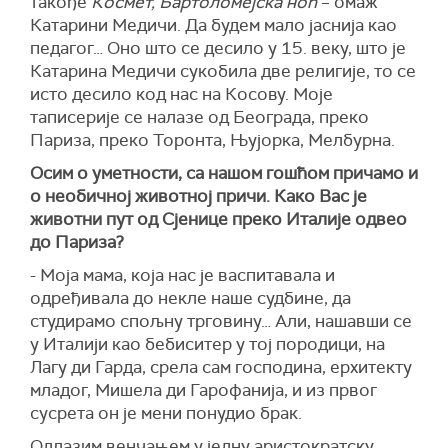
такође
Космет, Бартоломејска ноћ
– омаж
Катарини Медичи. Да будем мало јаснија као
педагог… Оно што се десило у 15. веку, што је
Катарина Медичи сукобила две религије, то се
исто десило код нас на Косову. Моје
таписерије се налазе од Београда, преко
Париза, преко Торонта, Њујорка, Мелбурна.
Осим о уметности, са нашом гошћом причамо и
о необичној животној причи. Како Вас је
животни пут од Сјенице преко Италије одвео
до Париза?
- Моја мама, која нас је васпитавала и
одређивала до некле наше судбине, да
студирамо спољну трговину… Али, нашавши се
у Италији као бебиситер у тој породици, на
Лагу ди Гарда, срела сам господина, ерхитекту
младог, Мишела ди Гарофанија, и из првог
сусрета он је мени понудио брак.
Одлазим венчањем у једну аристократску