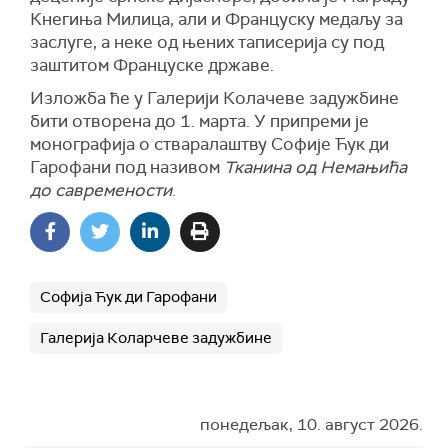
Кнегиња Милица, али и Француску медаљу за
заслуге, а неке од њених таписерија су под
заштитом Француске државе.
Изложба ће у Галерији Колачеве задужбине
бити отворена до 1. марта. У припреми је
монографија о стваралаштву Софије Ћук ди
Гарофани под називом
Тканина од Немањића
до савремености
.
Софија Ћук ди Гарофани
Галерија Коларчеве задужбине
понедељак, 10. август 2026.