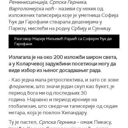
Реминисценција, Српска Герника,
Вартоломејска ноћ
– називи су неких од
изложених таписерија које је уметница Софија
Ћук ди Гарофани стварала деценијама у
Паризу, мислећи на родну Србију и Сјеницу.
Разговор Марије Миљевић Рајшић са Софијом Ћук ди
Гарофани
Излагала је на око 200 изложби широм света,
а у Коларчевој задужбини посетиоци могу да
виде избор из њеног досадашњег рада.
- Као једна мала ретроспектива, и зато се зове
флорилеж
, што значи један скуп као букет, је
период бога ми од последњих 30
година. Наравно и период ироније на
глобализам, што сведочи таписерије од седам
метара, која је поклон Хиландару.
Ту је пастел,
Српска Герника
– омаж Пикасу,