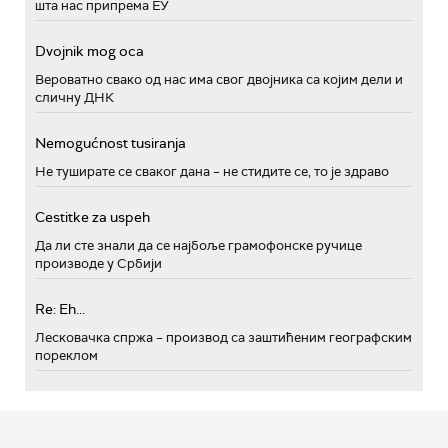
шта нас припрема ЕУ
Dvojnik mog oca
Вероватно свако од нас има свог двојника са којим дели и
сличну ДНК
Nemogućnost tusiranja
Не туширате се сваког дана – не стидите се, то је здраво
Cestitke za uspeh
Да ли сте знали да се најбоље грамофонске ручице
производе у Србији
Re: Eh...
Лесковачка спржа – производ са заштићеним географским
пореклом