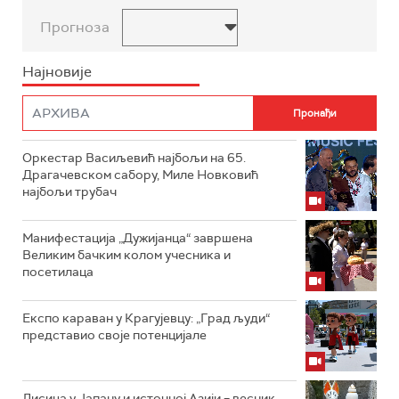
Прогноза
Најновије
Оркестар Васиљевић најбољи на 65.
Драгачевском сабору, Миле Новковић
најбољи трубач
Манифестација „Дужијанца“ завршена
Великим бачким колом учесника и
посетилаца
Експо караван у Крагујевцу: „Град људи“
представио своје потенцијале
Лисица у Јапану и источној Азији – весник