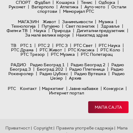
|
|
|
|
СПОРТ
Фудбал
Кошарка
Тенис
Одбојка
|
|
|
|
Рукомет
Ватерполо
Атлетика
Ауто-мото
Остали
|
спортови
Меморијал РТС
|
|
|
МАГАЗИН
Живот
Занимљивости
Музика
|
|
|
|
Технологијa
Путујемо
Свет познатих
Здравље
|
|
|
|
Филм и ТВ
Наука
Природа
Дигитални предузетник
|
За мале велике хероје
Наизглед здрав
|
|
|
|
|
ТВ
РТС 1
РТС 2
РТС 3
РТС Свет
РТС Наука
|
|
|
|
РТС Драма
РТС Живот
РТС Класика
РТС Коло
|
|
РТС Трезор
РТС Музика
РТС Полетарац
|
|
РАДИО
Радио Београд 1
Радио Београд 2
Радио
|
|
|
Београд 3
Београд 202
Радио Плетеница
Радио
|
|
|
Рокенролер
Радио Џубокс
Радио Вртешка
Радио
|
Џезер
Архив
|
|
|
|
РТС
Контакт
Маркетинг
Јавне набавке
Конкурси
Интернет портал
МАПА САЈТА
Приватност
Copyright
Правила употребе садржаја
Мапа
|
|
|