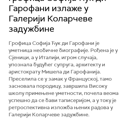
Гарофани излаже у
Галерији Коларчеве
задужбине
Грофица Софија Ћук ди Гарофани је
уметница необичне биографије. Рођена је у
Сјеници, а у Италији, игром случаја,
упознала будућег супруга, архитекту и
аристократу Мишела ди Гарофанија.
Преселила се у замак у Француској, тамо
засновала породицу, завршила Високу
школу примењене уметности, почела веома
успешно да се бави таписеријом, а у току је
ретроспективна изложба њених радова у
Галерији Коларчеве задужбине.