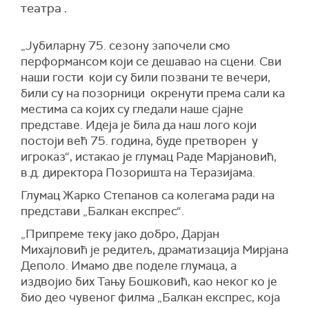
театра .
„Јубиларну 75. сезону започели смо
перформансом који се дешавао на сцени. Сви
наши гости који су били позвани те вечери,
били су на позорници окренути према сали ка
местима са којих су гледали наше сјајне
представе. Идеја је била да наш лого који
постоји већ 75. година, буде претворен у
игроказ“, истакао је глумац Раде Марјановић,
в.д. директора Позоришта на Теразијама.
Глумац Жарко Степанов са колегама ради на
представи „Балкан експрес“.
„Припреме теку јако добро, Дарјан
Михајловић је редитељ, драматизација Мирјана
Деполо. Имамо две поделе глумаца, а
издвојио бих Тању Бошковић, као неког ко је
био део чувеног филма „Балкан експрес, која