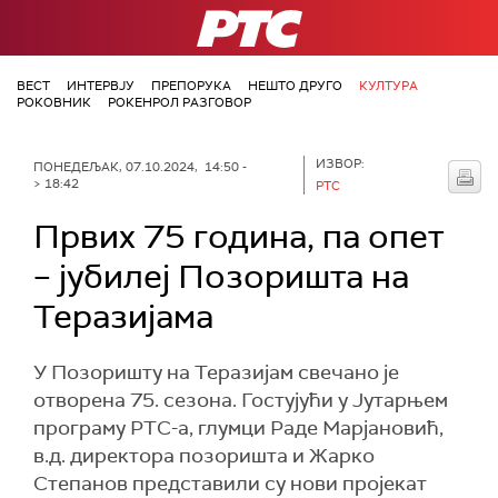
РТС
ВЕСТ
ИНТЕРВЈУ
ПРЕПОРУКА
НЕШТО ДРУГО
КУЛТУРА
РОКОВНИК
РОКЕНРОЛ РАЗГОВОР
ИЗВОР:
ПОНЕДЕЉАК, 07.10.2024, 14:50 -
> 18:42
РТС
Првих 75 година, па опет
– јубилеј Позоришта на
Теразијама
У Позоришту на Теразијам свечано је
отворена 75. сезона. Гостујући у Јутарњем
програму РТС-а, глумци Раде Марјановић,
в.д. директора позоришта и Жарко
Степанов представили су нови пројекат