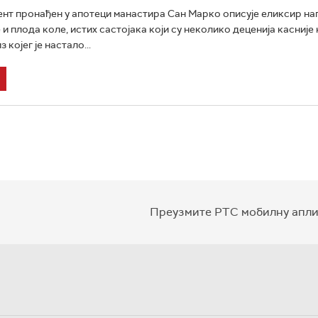
нт пронађен у апотеци манастира Сан Марко описује еликсир н
 и плода коле, истих састојака који су неколико деценија касниј
 којег је настало...
Преузмите РТС мобилну апли