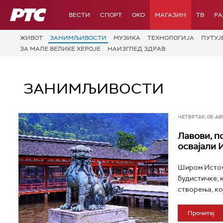
РТС
ВЕСТИ
СПОРТ
OKO
МАГАЗИН
ТВ
Р
ЖИВОТ
ЗАНИМЉИВОСТИ
МУЗИКА
ТЕХНОЛОГИЈA
ПУТУЈ
ЗА МАЛЕ ВЕЛИКЕ ХЕРОЈЕ
НАИЗГЛЕД ЗДРАВ
ЗАНИМЉИВОСТИ
ЧЕТВРТАК, 06. АВГ 
Лавови, п
освајали 
Широм Источн
будистичке, 
створења, кој
Прочитај