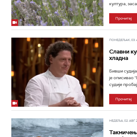
култура, заса
Прочитај
ПОНЕДЕЉАК, 03. АВ
Славни кув
хладна
Бивши судија
је описивао 
судије пробају
Прочитај
НЕДЕЉА, 02. АВГ 20
Такмичење