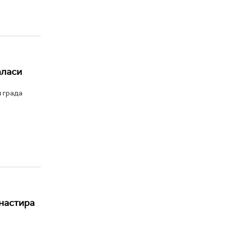
аласи
и града
анастира