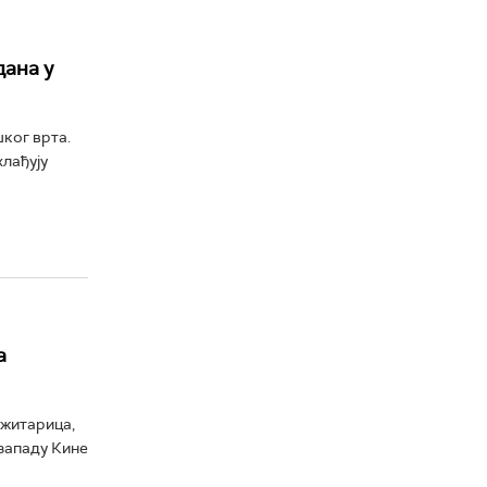
дана у
ког врта.
лађују
а
 житарица,
озападу Кине