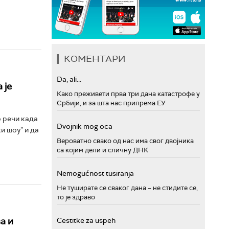
КОМЕНТАРИ
Da, ali...
 је
Како преживети прва три дана катастрофе у
Србији, и за шта нас припрема ЕУ
 речи када
Dvojnik mog oca
и шоу” и да
Вероватно свако од нас има свог двојника
са којим дели и сличну ДНК
Nemogućnost tusiranja
Не туширате се сваког дана – не стидите се,
то је здраво
а и
Cestitke za uspeh