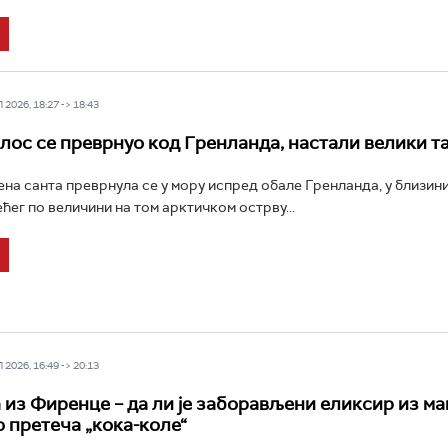
2026, 18:27 -> 18:43
лос се преврнуо код Гренланда, настали велики т
на санта преврнула се у мору испред обале Гренланда, у близин
ћег по величини на том арктичком острву...
2026, 16:49 -> 20:13
 из Фиренце – да ли је заборављени еликсир из м
 претеча „кока-коле“