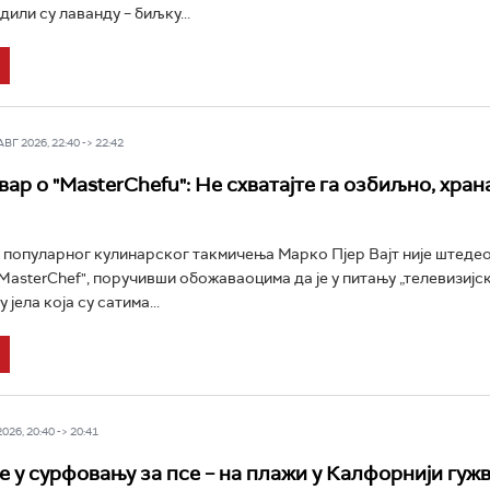
дили су лаванду – биљку...
Г 2026, 22:40 -> 22:42
ар о "MasterChefu": Не схватајте га озбиљно, храна
 популарног кулинарског такмичења Марко Пјер Вајт није штедео
"MasterChef", поручивши обожаваоцима да је у питању „телевизијск
 јела која су сатима...
26, 20:40 -> 20:41
 у сурфовању за псе – на плажи у Калфорнији гужв