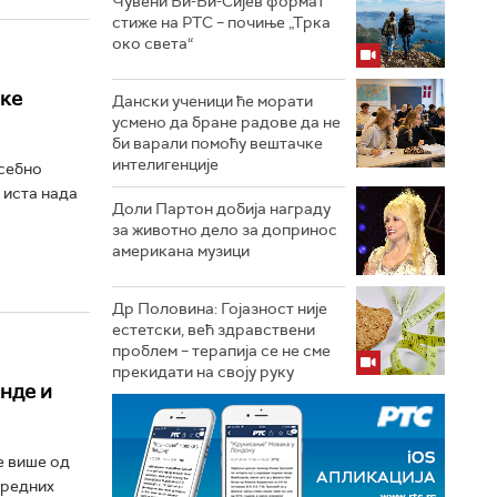
Чувени Би-Би-Сијев формат
стиже на РТС – почиње „Трка
око света“
ске
Дански ученици ће морати
усмено да бране радове да не
би варали помоћу вештачке
интелигенције
осебно
, иста нада
Доли Партон добија награду
за животно дело за допринос
американа музици
Др Половина: Гојазност није
естетски, већ здравствени
проблем – терапија се не сме
прекидати на своју руку
нде и
е више од
вредних