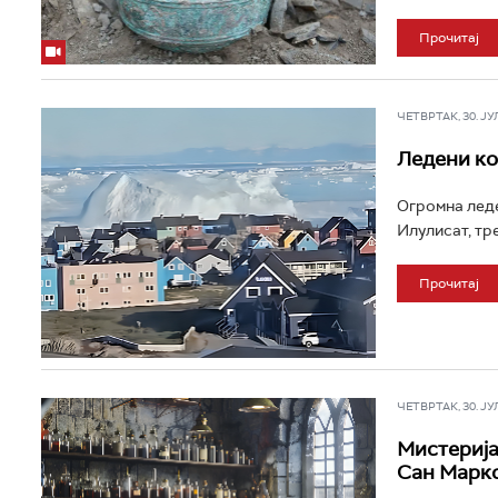
Прочитај
ЧЕТВРТАК, 30. ЈУЛ 
Ледени ко
Огромна леде
Илулисат, тре
Прочитај
ЧЕТВРТАК, 30. ЈУЛ 
Мистерија
Сан Марко