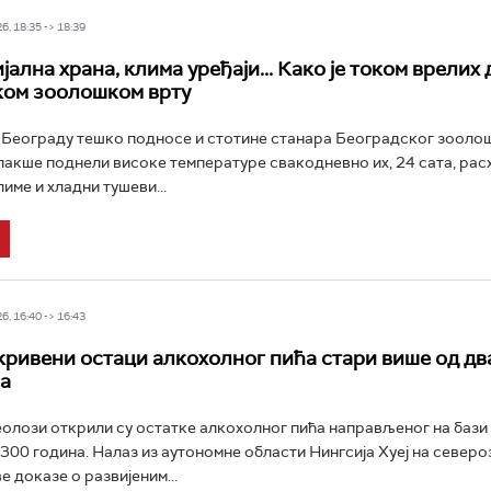
6, 18:35 -> 18:39
јална храна, клима уређаји... Како је током врелих 
ком зоолошком врту
 Београду тешко подносе и стотине станара Београдског зоолош
лакше поднели високе температуре свакодневно их, 24 сата, расх
име и хладни тушеви...
6, 16:40 -> 16:43
кривени остаци алкохолног пића стари више од дв
а
олози открили су остатке алкохолног пића направљеног на бази
.300 година. Налаз из аутономне области Нингсија Хуеј на север
е доказе о развијеним...