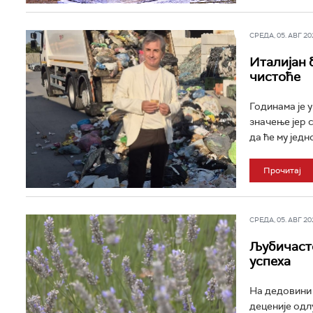
СРЕДА, 05. АВГ 202
Италијан 
чистоће
Годинама је 
значење јер с
да ће му једн
Прочитај
СРЕДА, 05. АВГ 202
Љубичасто
успеха
На дедовини 
деценије одл