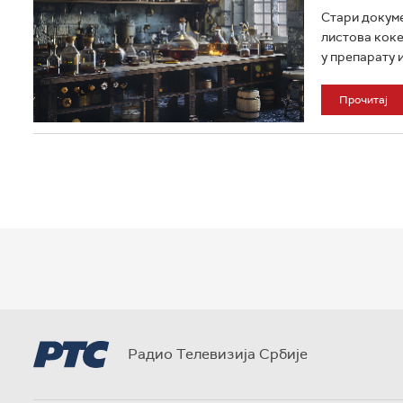
Стари докуме
листова коке
у препарату из
Прочитај
Радио Телевизија Србије