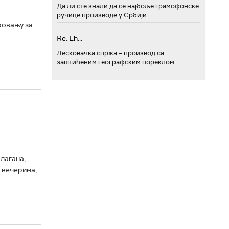
Да ли сте знали да се најбоље грамофонске
ручице производе у Србији
фовању за
Re: Eh...
Лесковачка спржа – производ са
заштићеним географским пореклом
лагана,
 вечерима,