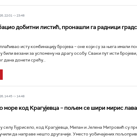
6, 22:01 -> 23:48
бацио добитни листић, пронашли га радници град
уплаћивао исту комбинацију бројева – оне који су за њега имали п
у били везани за успомену на драгу особу. Сваки пут исти бројеви
ог дана донети срећу...
6, 14:45 -> 14:48
 море код Крагујевца – пољем се шири мирис лава
у селу Ђурисело, код Крагујевца, Милан и Јелена Митровић су пр
учили да направе нешто другачије. Уместо уобичајених пољопри