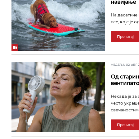
навијање
На десетине 
псе, које је
Прочитај
НЕДЕЉА, 02. АВГ 20
Од старин
вентилато
Некада је за
често украше
свечаностима
Прочитај