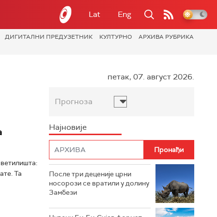
Lat
Eng
ДИГИТАЛНИ ПРЕДУЗЕТНИК
КУЛТУРНО
АРХИВА РУБРИКА
петак, 07. август 2026.
Прогноза
Најновије
а
светилишта:
ате. Та
После три деценије црни
носорози се вратили у долину
Замбези