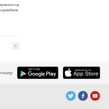
аправљен од
е коришћени
>
кацију