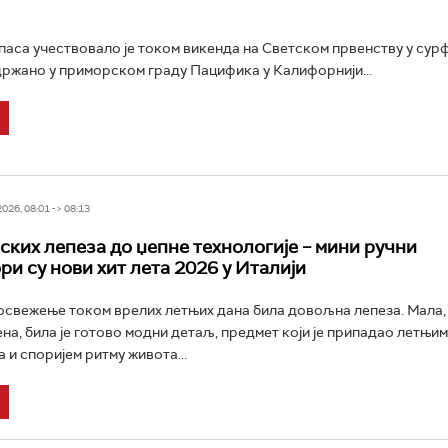
паса учествовало је током викенда на Светском првенству у сур
 одржано у приморском граду Пацифика у Калифорнији...
26, 08:01 -> 08:13
ских лепеза до џепне технологије – мини ручни
ри су нови хит лета 2026 у Италији
 освежење током врелих летњих дана била довољна лепеза. Мала, 
на, била је готово модни детаљ, предмет који је припадао летњим
 и споријем ритму живота...