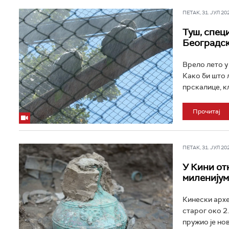
ПЕТАК, 31. ЈУЛ 202
Туш, специ
Београдс
Врело лето у
Како би што 
прскалице, кл
Прочитај
ПЕТАК, 31. ЈУЛ 202
У Кини от
миленијум
Кинески архе
старог око 2
пружио је нов