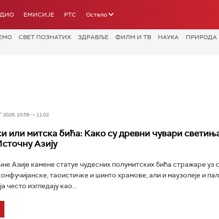
АДИО
ЕМИСИЈЕ
РТС
Остало
ЕМО
СВЕТ ПОЗНАТИХ
ЗДРАВЉЕ
ФИЛМ И ТВ
НАУКА
ПРИРОДА
2026, 10:58 -> 11:02
си или митска бића: Како су древни чувари светињ
Источну Азију
е Азије камене статуе чудесних полумитских бића стражаре уз 
конфучијанске, таоистичке и шинто храмове, али и маузолеје и пал
а често изгледају као...