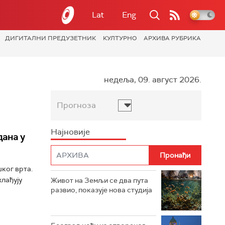
Lat
Eng
ДИГИТАЛНИ ПРЕДУЗЕТНИК
КУЛТУРНО
АРХИВА РУБРИКА
недеља, 09. август 2026.
Прогноза
Најновије
дана у
ког врта.
лађују
Живот на Земљи се два пута
развио, показује нова студија