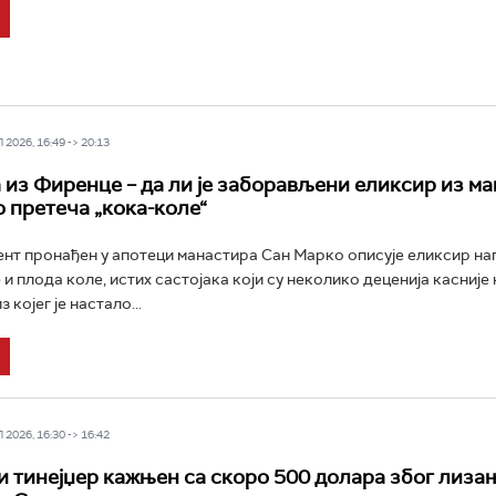
2026, 16:49 -> 20:13
 из Фиренце – да ли је заборављени еликсир из м
 претеча „кока-коле“
нт пронађен у апотеци манастира Сан Марко описује еликсир н
 и плода коле, истих састојака који су неколико деценија касниј
 којег је настало...
2026, 16:30 -> 16:42
 тинејџер кажњен са скоро 500 долара због лиза