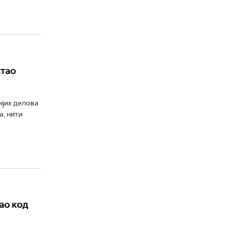
стао
ијих делова
а, нити
ао код