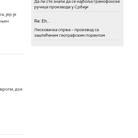
Да ли сте знали да се најбоље грамофонске
ручице производе у Србији
, јер је
 њен
Re: Eh...
Лесковачка спржа – производ са
заштићеним географским пореклом
Европи, док