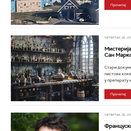
Прочитај
ЧЕТВРТАК, 30. ЈУЛ 
Мистерија
Сан Марко
Стари докуме
листова коке
у препарату из
Прочитај
ЧЕТВРТАК, 30. ЈУЛ 
Француски