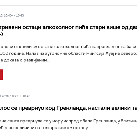
6, 16:40 -> 16:43
кривени остаци алкохолног пића стари више од дв
а
олози открили су остатке алкохолног пића направљеног на бази
.300 година. Налаз из аутономне области Нингсија Хуеј на север
е доказе о развијеним...
2026, 18:27 -> 18:43
лос се преврнуо код Гренланда, настали велики т
на санта преврнула се у мору испред обале Гренланда, у близин
ћег по величини на том арктичком острву...