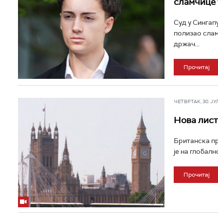
сламчице 
Суд у Сингап
полизао слам
држач...
Прочитај
ЧЕТВРТАК, 30. ЈУЛ 
Нова листа
Британска пр
је на глобалн
Прочитај