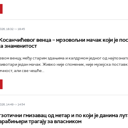
26, 18:32 -> 18:45
Косанчићевог венца – мрзовољни мачак који је по
а знаменитост
вом венцу, међу старим здањима и калдрмом једног од најпознат
ивотари један мачак. Живко није споменик, није музејска поставк
чност, али све чешће...
26, 14:49 -> 14:54
зотични гмизавац од метар и по који је данима лут
арабињери трагају за власником