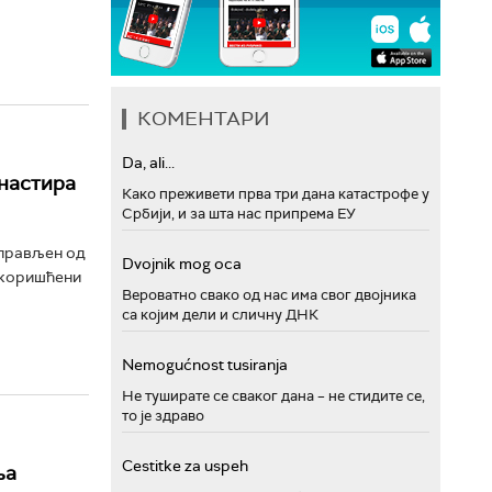
КОМЕНТАРИ
Da, ali...
анастира
Како преживети прва три дана катастрофе у
Србији, и за шта нас припрема ЕУ
аправљен од
Dvojnik mog oca
е коришћени
Вероватно свако од нас има свог двојника
са којим дели и сличну ДНК
Nemogućnost tusiranja
Не туширате се сваког дана – не стидите се,
то је здраво
Cestitke za uspeh
ња