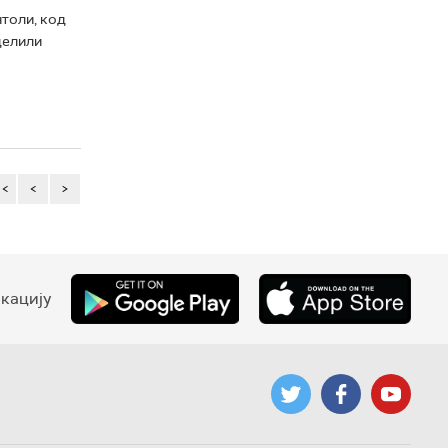
толи, код
делили
<<
<
>
кацију