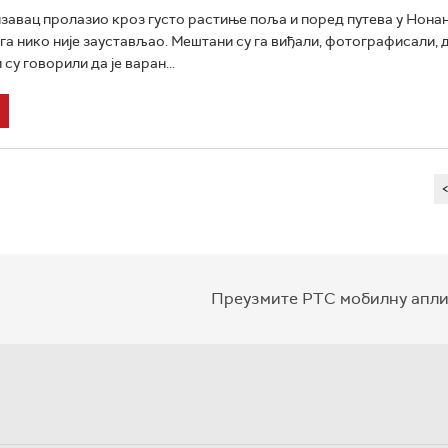
изавац пролазио кроз густо растиње поља и поред путева у Нонан
 га нико није заустављао. Мештани су га виђали, фотографисали, 
 су говорили да је варан...
Преузмите РТС мобилну апли