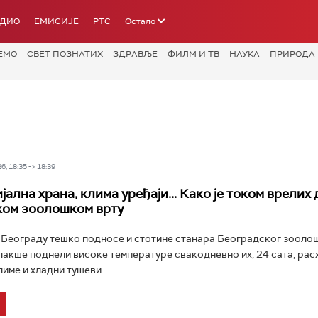
АДИО
ЕМИСИЈЕ
РТС
Остало
ЕМО
СВЕТ ПОЗНАТИХ
ЗДРАВЉЕ
ФИЛМ И ТВ
НАУКА
ПРИРОДА
6, 18:35 -> 18:39
јална храна, клима уређаји... Како је током врелих 
ком зоолошком врту
 Београду тешко подносе и стотине станара Београдског зоолош
лакше поднели високе температуре свакодневно их, 24 сата, расх
име и хладни тушеви...