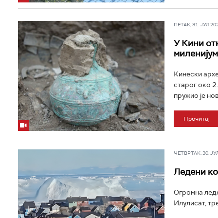
ПЕТАК, 31. ЈУЛ 202
У Кини от
миленијум
Кинески архе
старог око 2
пружио је нов
Прочитај
ЧЕТВРТАК, 30. ЈУЛ 
Ледени ко
Огромна леде
Илулисат, тре