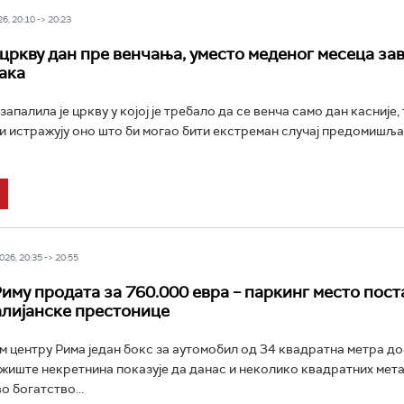
6, 20:10 -> 20:23
цркву дан пре венчања, уместо меденог месеца за
ака
запалила је цркву у којој је требало да се венча само дан касније,
и истражују оно што би могао бити екстреман случај предомишљ
26, 20:35 -> 20:55
Риму продата за 760.000 евра – паркинг место пос
алијанске престонице
м центру Рима један бокс за аутомобил од 34 квадратна метра до
ржиште некретнина показује да данас и неколико квадратних мет
о богатство...