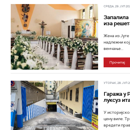
СРЕДА, 29. ЈУЛ 202
Запалила 
иза решет
Жена из Јуте 
надлежни кој
венчање...
Прочитај
УТОРАК, 28. ЈУЛ 20
Гаража у 
луксуз ит
У историјско
цену виле. Т
вредети прав