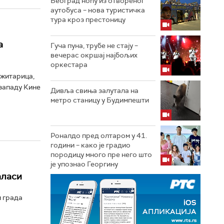
Београд ноћу из отвореног
аутобуса – нова туристичка
тура кроз престоницу
а
Гуча пуна, трубе не стају –
вечерас окршај најбољих
оркестара
 житарица,
озападу Кине
Дивља свиња залутала на
метро станицу у Будимпешти
Роналдо пред олтаром у 41.
години – како је градио
породицу много пре него што
је упознао Георгину
аласи
и града