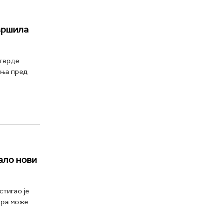
вршила
 тврде
ања пред
тало нови
стигао је
ара може