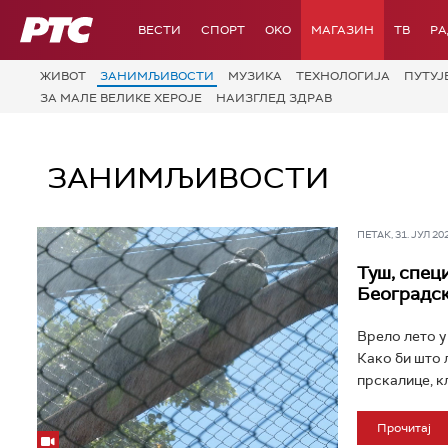
РТС
ВЕСТИ
СПОРТ
OKO
МАГАЗИН
ТВ
Р
ЖИВОТ
ЗАНИМЉИВОСТИ
МУЗИКА
ТЕХНОЛОГИЈA
ПУТУЈ
ЗА МАЛЕ ВЕЛИКЕ ХЕРОЈЕ
НАИЗГЛЕД ЗДРАВ
ЗАНИМЉИВОСТИ
ПЕТАК, 31. ЈУЛ 202
Туш, специ
Београдс
Врело лето у
Како би што 
прскалице, кл
Прочитај