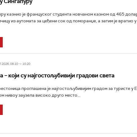
у Сингапуру
уру казнио је француског студента новчаном казном од 465 долара
чицу из аутомата за цеђени сок од поморанџе, а затим је вратио у
2026, 08:10 -> 10:20
 – који су најгостољубивији градови света
естоница проглашена је најгостољубивијим градом за туристе у 
ом нивоу заузела високо друго место...